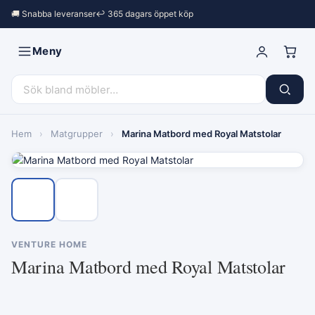
🚚 Snabba leveranser
↩︎ 365 dagars öppet köp
Meny
Hem
›
Matgrupper
›
Marina Matbord med Royal Matstolar
VENTURE HOME
Marina Matbord med Royal Matstolar