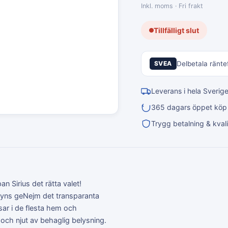
Inkl. moms · Fri frakt
Tillfälligt slut
SVEA
Delbetala räntef
Leverans i hela Sverig
365 dagars öppet köp &
Trygg betalning & kvali
 Sirius det rätta valet!
syns geNejm det transparanta
sar i de flesta hem och
 och njut av behaglig belysning.