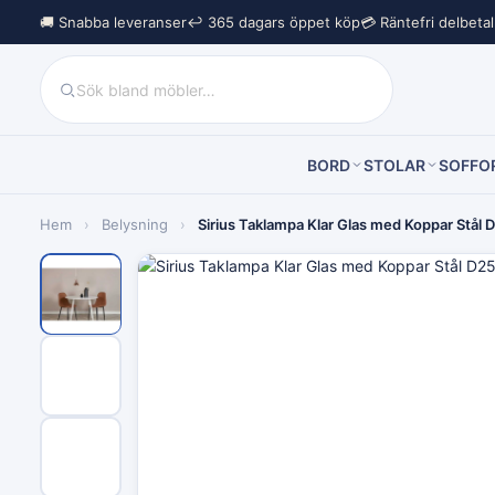
🚚 Snabba leveranser
↩︎ 365 dagars öppet köp
💳 Räntefri delbeta
BORD
STOLAR
SOFFO
Hem
›
Belysning
›
Sirius Taklampa Klar Glas med Koppar Stå