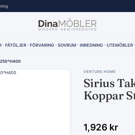
lning
R
FÅTÖLJER
FÖRVARING
SOVRUM
INREDNING
UTEMÖBLER
l D250*H400
VENTURE HOME
Sirius Ta
Koppar S
1,926
kr