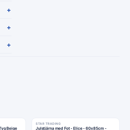
+
+
+
STAR TRADING
Rea −20%
Tyg Beige
Julstjärna med Fot - Elice - 60x85cm -