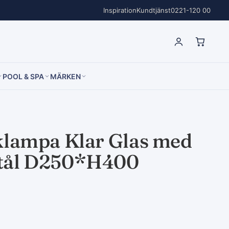
Inspiration
Kundtjänst
0221-120 00
POOL & SPA
MÄRKEN
klampa Klar Glas med
tål D250*H400