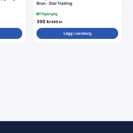
Brun - Star Trading
Tillgänglig
399
kr
499
kr
Lägg i varukorg