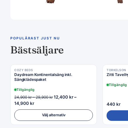
Venture Home
Upp till 48 % rabatt
POPULÄRAST JUST NU
Bästsäljare
COZY BEDS
TORKELSON
Daydream Kontinentalsäng inkl.
Zitti Tavelh
Sängklädespaket
Tillgänglig
Tillgänglig
–
12,400
kr
–
24,900
kr
29,900
kr
14,900
kr
440
kr
Välj alternativ