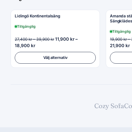
Lidingö Kontinentalsäng
Amanda stäl
Sängklädes
Tillgänglig
Tillgänglig
–
11,900
kr
–
–
27,400
kr
39,900
kr
19,900
kr
18,900
kr
21,900
kr
Välj alternativ
Cozy Sofa
Co