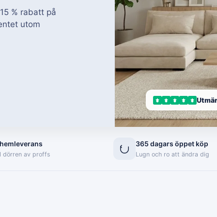
5 % rabatt på
mentet utom
Utmär
 hemleverans
365 dagars öppet köp
l dörren av proffs
Lugn och ro att ändra dig