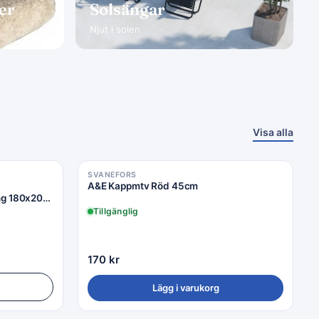
jer
Solsängar
Njut i solen
Visa alla
SVANEFORS
A&E Kappmtv Röd 45cm
ng 180x200
Tillgänglig
170
kr
Lägg i varukorg