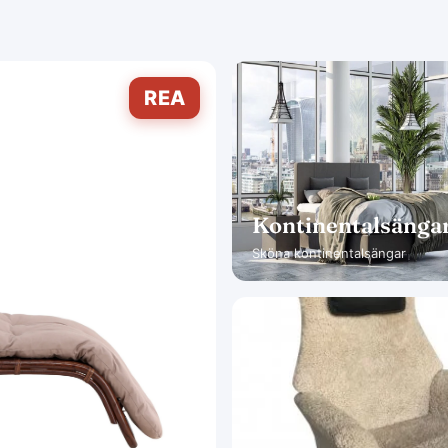
REA
Kontinentalsänga
Sköna kontinentalsängar