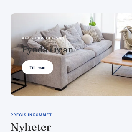
REA · UPP TILL 50%
Fynda i rean
Till rean
PRECIS INKOMMET
Nyheter