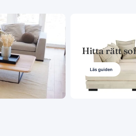
GUIDE
Hitta rätt so
Läs guiden