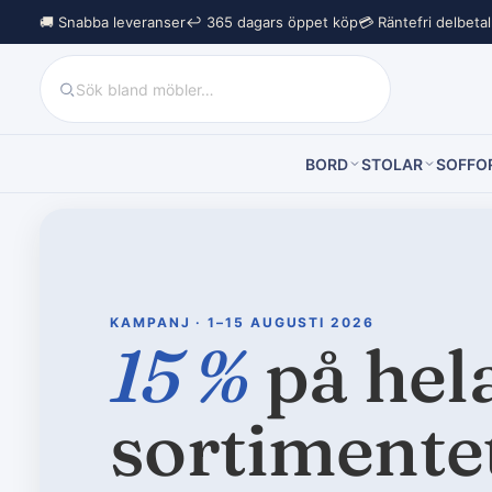
🚚 Snabba leveranser
↩︎ 365 dagars öppet köp
💳 Räntefri delbeta
BORD
STOLAR
SOFFO
KAMPANJ · 1–15 AUGUSTI 2026
15 %
på hel
sortimente