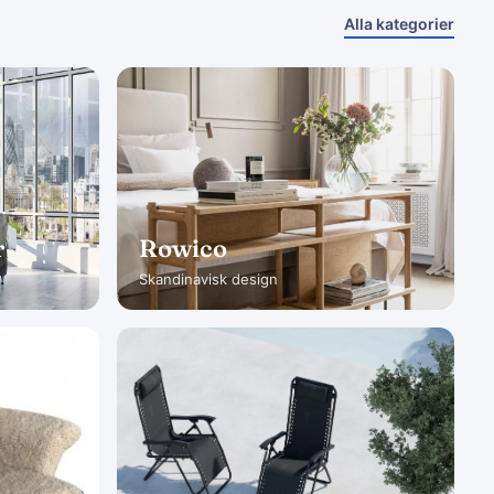
Alla kategorier
r
Rowico
Skandinavisk design