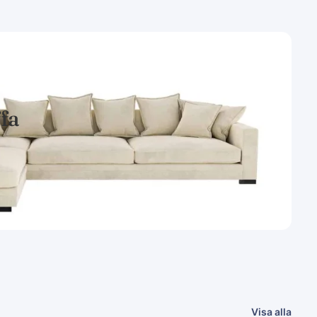
ffa
Visa alla