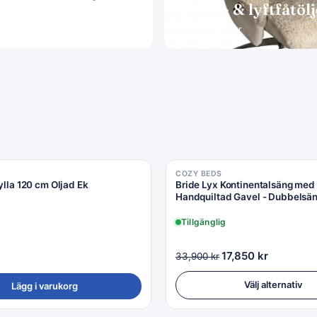
Snurr- & lyftfåtöl
Sköna vilstolar
COZY BEDS
ylla 120 cm Oljad Ek
Bride Lyx Kontinentalsäng med
Handquiltad Gavel - Dubbelsä
Inkl. Sängklädespaket
Tillgänglig
17,850
kr
33,900
kr
Välj alternativ
Lägg i varukorg