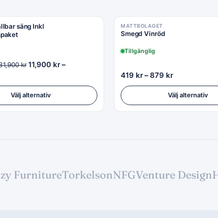
lbar säng Inkl
MATTBOLAGET
Smegd Vinröd
paket
Tillgänglig
11,900
kr
–
31,900
kr
419
kr
–
879
kr
Välj alternativ
Välj alternativ
zy Furniture
Torkelson
NFG
Venture Design
H