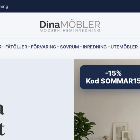
lning
R
FÅTÖLJER
FÖRVARING
SOVRUM
INREDNING
UTEMÖBLER
a
t