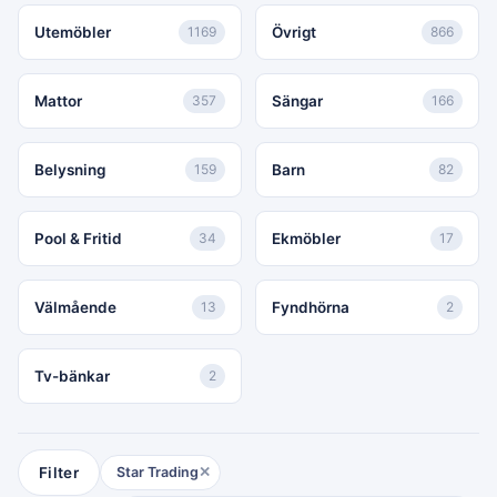
Utemöbler
1169
Övrigt
866
Mattor
357
Sängar
166
Belysning
159
Barn
82
Pool & Fritid
34
Ekmöbler
17
Välmående
13
Fyndhörna
2
Tv-bänkar
2
Filter
Star Trading
✕