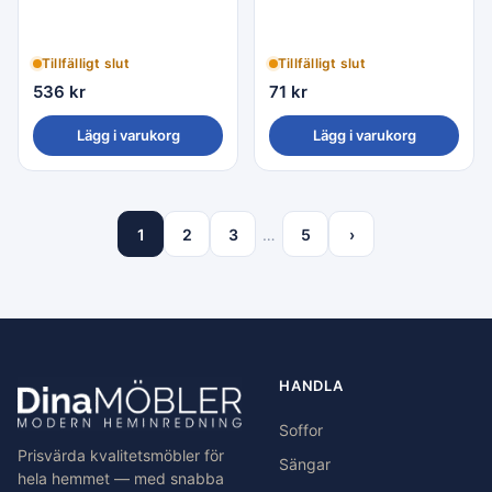
Vit/Svart - Star Trading
Trading
Tillfälligt slut
Tillfälligt slut
536
kr
71
kr
Lägg i varukorg
Lägg i varukorg
1
2
3
…
5
›
HANDLA
Soffor
Prisvärda kvalitetsmöbler för
Sängar
hela hemmet — med snabba