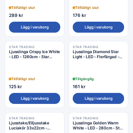
Tillfälligt slut
Tillfälligt slut
289
kr
176
kr
Lägg i varukorg
Lägg i varukorg
STAR TRADING
STAR TRADING
Ljusslinga Crispy Ice White
Ljusslinga Diamond Star
- LED - 1260cm - Star
Light - LED - Flerfärgad -
Trading
750cm - Star Trading
Tillfälligt slut
Tillgänglig
125
kr
161
kr
Lägg i varukorg
Lägg i varukorg
STAR TRADING
STAR TRADING
Ljusstake/Elljusstake
Ljusslinga Golden Warm
Luciakör 33x22cm -
White - LED - 280cm - Star