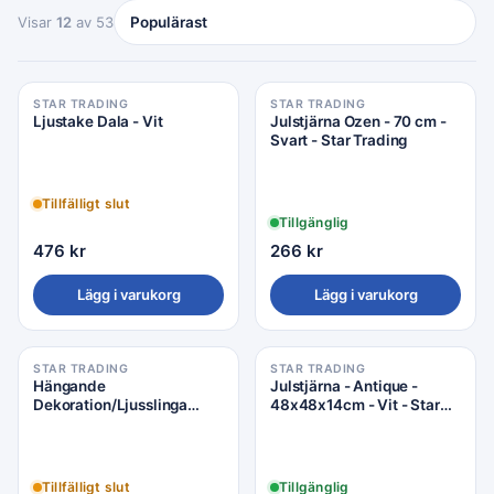
Visar
12
av 53
STAR TRADING
STAR TRADING
Ljustake Dala - Vit
Julstjärna Ozen - 70 cm -
Svart - Star Trading
Tillfälligt slut
Tillgänglig
476
kr
266
kr
Lägg i varukorg
Lägg i varukorg
STAR TRADING
STAR TRADING
Hängande
Julstjärna - Antique -
Dekoration/Ljusslinga
48x48x14cm - Vit - Star
Curly - LED - ø30cm -
Trading
Svart - Star Trading
Tillfälligt slut
Tillgänglig