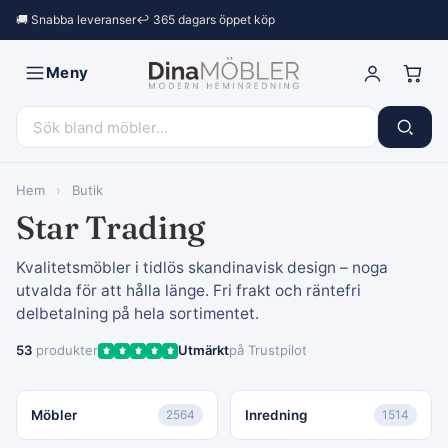
🚚 Snabba leveranser
↩︎ 365 dagars öppet köp
Meny
Hem
›
Butik
Star Trading
Kvalitetsmöbler i tidlös skandinavisk design – noga
utvalda för att hålla länge. Fri frakt och räntefri
delbetalning på hela sortimentet.
53
produkter
Utmärkt
på Trustpilot
Möbler
2564
Inredning
1514