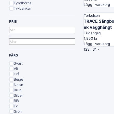
Fyndhörna
Lägg i varukorg
Tv-bänkar
Torkelson
TRACE Sängbo
PRIS
ek vägghängt
Tillgänglig
–
1,850
kr
Lägg i varukorg
1
2
3
…
31
›
FÄRG
Svart
Vit
Grå
Beige
Natur
Brun
Silver
Blå
Ek
Grön