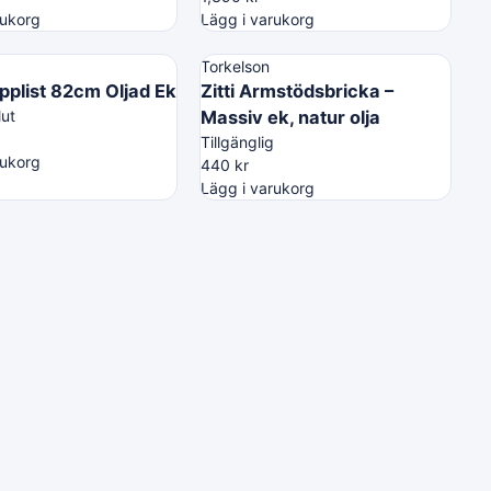
rukorg
Lägg i varukorg
Torkelson
opplist 82cm Oljad Ek
Zitti Armstödsbricka –
lut
Massiv ek, natur olja
Tillgänglig
rukorg
440
kr
Lägg i varukorg