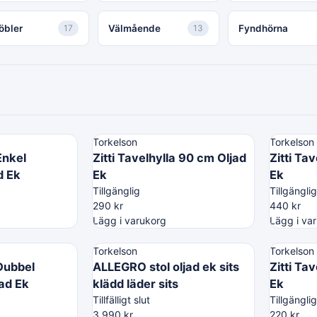
öbler
17
Välmående
13
Fyndhörna
Torkelson
Torkelson
Enkel
Zitti Tavelhylla 90 cm Oljad
Zitti Ta
d Ek
Ek
Ek
Tillgänglig
Tillgänglig
290
kr
440
kr
Lägg i varukorg
Lägg i va
Torkelson
Torkelson
 Dubbel
ALLEGRO stol oljad ek sits
Zitti Ta
ad Ek
klädd läder sits
Ek
Tillfälligt slut
Tillgänglig
3,990
kr
220
kr