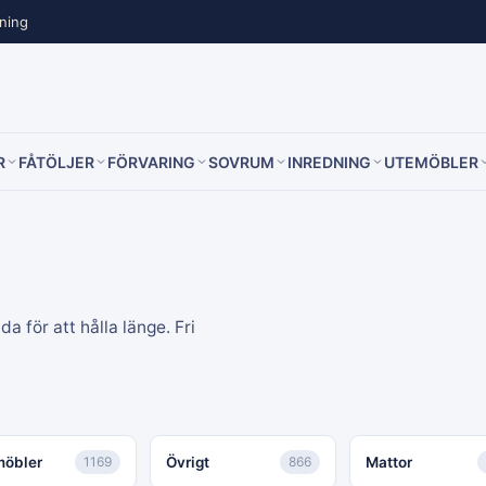
lning
R
FÅTÖLJER
FÖRVARING
SOVRUM
INREDNING
UTEMÖBLER
a för att hålla länge. Fri
möbler
1169
Övrigt
866
Mattor