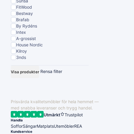
Sunsa
FitWood
Bestway
Brafab
By Rydéns
Intex
A-grossist
House Nordic
Kilroy
3nds
Rensa filter
Visa produkter
Prisvärda kvalitetsmöbler för hela hemmet —
med snabba leveranser och trygg handel.
Utmärkt
Trustpilot
Handla
Soffor
Sängar
Matplats
Utemöbler
REA
Kundservice