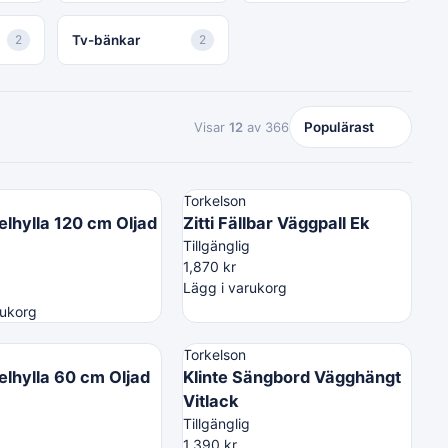
2
Tv-bänkar
2
Visar
12
av 366
Torkelson
velhylla 120 cm Oljad
Zitti Fällbar Väggpall Ek
Tillgänglig
1,870
kr
Lägg i varukorg
rukorg
Torkelson
velhylla 60 cm Oljad
Klinte Sängbord Vägghängt
Vitlack
Tillgänglig
1,390
kr