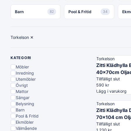
Barn
82
Pool & Fritid
34
Ekm
Torkelson
✕
KATEGORI
Torkelson
Zitti Klädhylla 
Möbler
40x70cm Olja
Inredning
Tillfälligt slut
Utemöbler
590
kr
Övrigt
Lägg i varukorg
Mattor
Sängar
Belysning
Torkelson
Barn
Zitti Klädhylla
Pool & Fritid
70x104 cm Olj
Ekmöbler
Tillfälligt slut
Välmående
1,230
kr