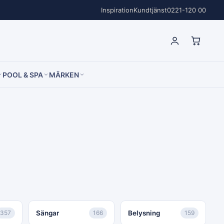
Inspiration
Kundtjänst
0221-120 00
POOL & SPA
MÄRKEN
357
Sängar
166
Belysning
159