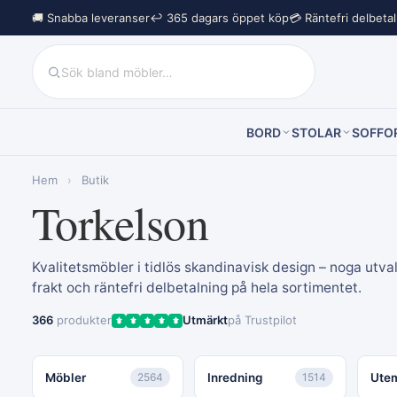
🚚 Snabba leveranser
↩︎ 365 dagars öppet köp
💳 Räntefri delbeta
BORD
STOLAR
SOFFO
Hem
›
Butik
Torkelson
Kvalitetsmöbler i tidlös skandinavisk design – noga utvald
frakt och räntefri delbetalning på hela sortimentet.
366
produkter
Utmärkt
på Trustpilot
Möbler
2564
Inredning
1514
Ute