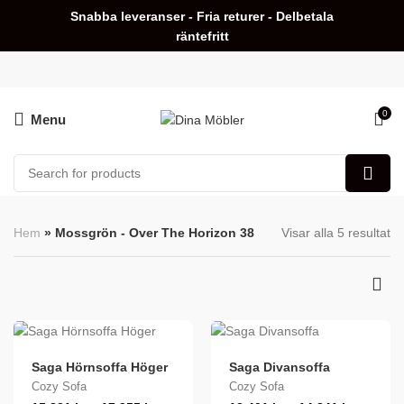
Snabba leveranser - Fria returer - Delbetala
räntefritt
0
Menu
Hem
»
Mossgrön - Over The Horizon 38
Visar alla 5 resultat
Saga Hörnsoffa Höger
Saga Divansoffa
Cozy Sofa
Cozy Sofa