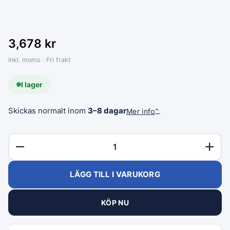
3,678
kr
Inkl. moms · Fri frakt
I lager
Skickas normalt inom
3–8 dagar
Mer info
⌃
LÄGG TILL I VARUKORG
KÖP NU