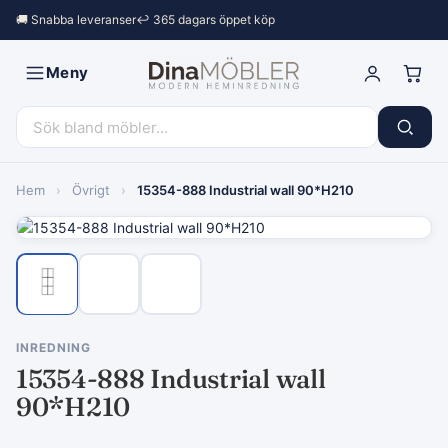
🚚 Snabba leveranser
↩︎ 365 dagars öppet köp
Meny
Hem
›
Övrigt
›
15354-888 Industrial wall 90*H210
INREDNING
15354-888 Industrial wall
90*H210