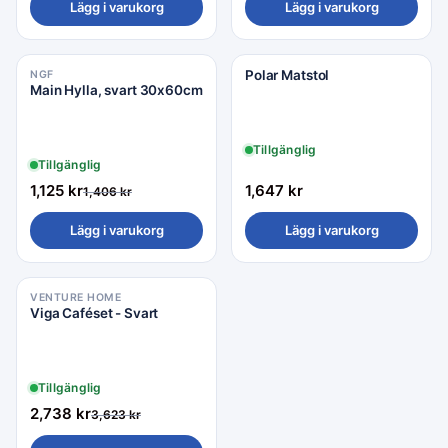
Lägg i varukorg
Lägg i varukorg
Polar Matstol
NGF
Rea −20%
Main Hylla, svart 30x60cm
Tillgänglig
Tillgänglig
1,125
kr
1,647
kr
1,406
kr
Lägg i varukorg
Lägg i varukorg
VENTURE HOME
Rea −24%
Viga Caféset - Svart
Tillgänglig
2,738
kr
3,623
kr