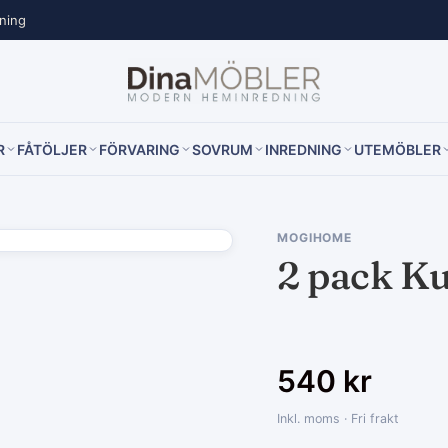
lning
R
FÅTÖLJER
FÖRVARING
SOVRUM
INREDNING
UTEMÖBLER
MOGIHOME
2 pack Ku
540
kr
Inkl. moms · Fri frakt