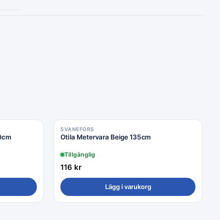
SVANEFORS
60cm
Otila Metervara Beige 135cm
Tillgänglig
116
kr
Lägg i varukorg