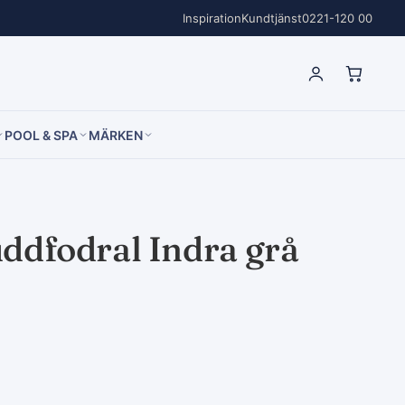
Inspiration
Kundtjänst
0221-120 00
POOL & SPA
MÄRKEN
ddfodral Indra grå