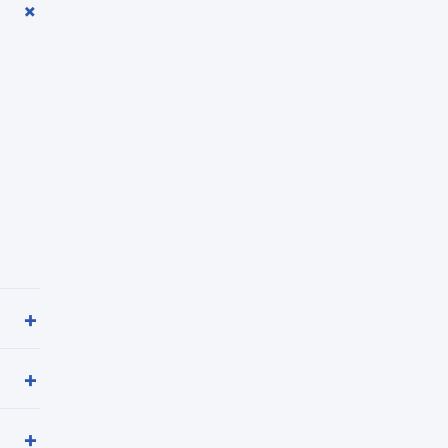
+
+
+
+