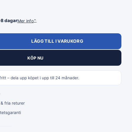
–8 dagar
Mer info
⌃
LÄGG TILL I VARUKORG
KÖP NU
ritt – dela upp köpet i upp till 24 månader.
e
 fria returer
tetsgaranti