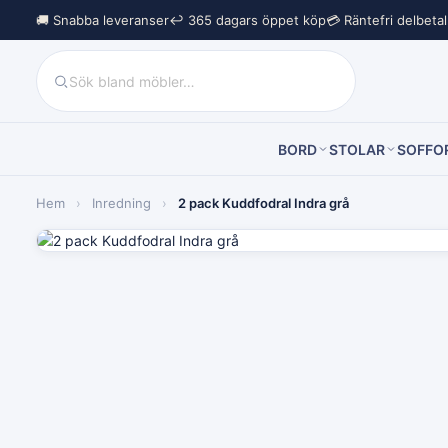
🚚 Snabba leveranser
↩︎ 365 dagars öppet köp
💳 Räntefri delbeta
BORD
STOLAR
SOFFO
Hem
›
Inredning
›
2 pack Kuddfodral Indra grå