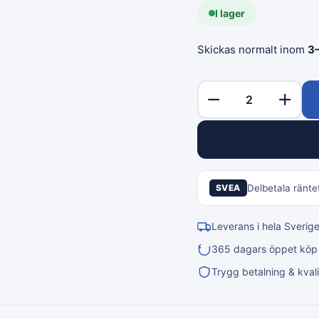
I lager
Skickas normalt inom
3
SVEA
Delbetala räntef
Leverans i hela Sverig
365 dagars öppet köp &
Trygg betalning & kvali