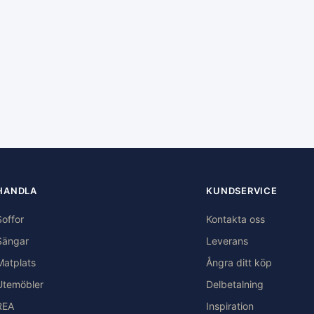
HANDLA
KUNDSERVICE
Soffor
Kontakta oss
Sängar
Leverans
Matplats
Ångra ditt köp
Utemöbler
Delbetalning
REA
Inspiration