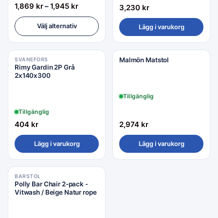
1,869
kr
–
1,945
kr
3,230
kr
Välj alternativ
Lägg i varukorg
Malmön Matstol
SVANEFORS
Rimy Gardin 2P Grå
2x140x300
Tillgänglig
Tillgänglig
404
kr
2,974
kr
Lägg i varukorg
Lägg i varukorg
BARSTOL
Polly Bar Chair 2-pack -
Vitwash / Beige Natur rope