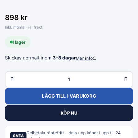
898
kr
Inkl. moms · Fri frakt
I lager
Skickas normalt inom
3–8 dagar
Mer info
⌃
LÄGG TILL I VARUKORG
KÖP NU
Delbetala räntefritt – dela upp köpet i upp till 24
SVEA