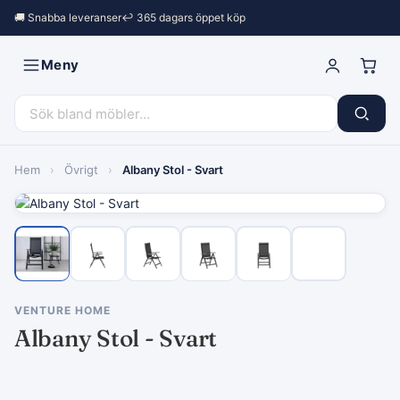
🚚 Snabba leveranser
↩︎ 365 dagars öppet köp
Meny
Hem
›
Övrigt
›
Albany Stol - Svart
VENTURE HOME
Albany Stol - Svart