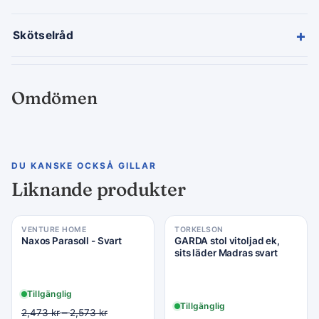
+
Skötselråd
Omdömen
DU KANSKE OCKSÅ GILLAR
Liknande produkter
VENTURE HOME
TORKELSON
Naxos Parasoll - Svart
GARDA stol vitoljad ek,
sits läder Madras svart
Tillgänglig
Tillgänglig
–
2,473
kr
2,573
kr