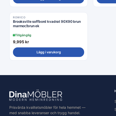
ROWICO
Brooksville soffbord kvadrat 90X90 brun
marmor/brun ek
Tillgänglig
9,995
kr
Lägg i varukorg
Prisvärda kvalitetsmöbler för hela hemmet —
med snabba leveranser och trygg handel.