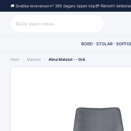
🚚 Snabba leveranser
↩︎ 365 dagars öppet köp
💳 Räntefri delbeta
BORD
STOLAR
SOFFO
Hem
›
Matstol
›
Alma Matstol - - Grå