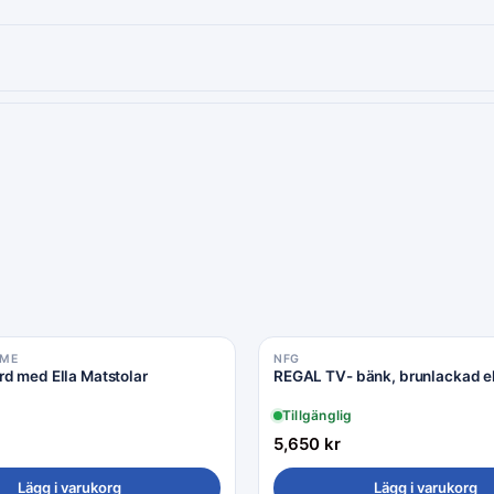
OME
NFG
d med Ella Matstolar
REGAL TV- bänk, brunlackad e
Tillgänglig
5,650
kr
Lägg i varukorg
Lägg i varukorg