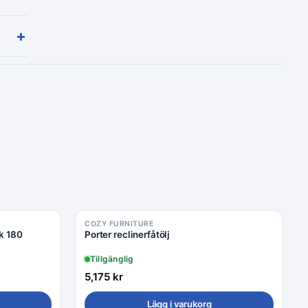
+
COZY FURNITURE
k 180
Porter reclinerfåtölj
Tillgänglig
5,175
kr
Lägg i varukorg