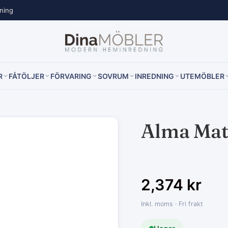
lning
R
FÅTÖLJER
FÖRVARING
SOVRUM
INREDNING
UTEMÖBLER
Alma Mats
2,374
kr
Inkl. moms · Fri frakt