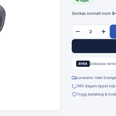
I lager
Skickas normalt inom
3
SVEA
Delbetala räntef
Leverans i hela Sverig
365 dagars öppet köp &
Trygg betalning & kvali