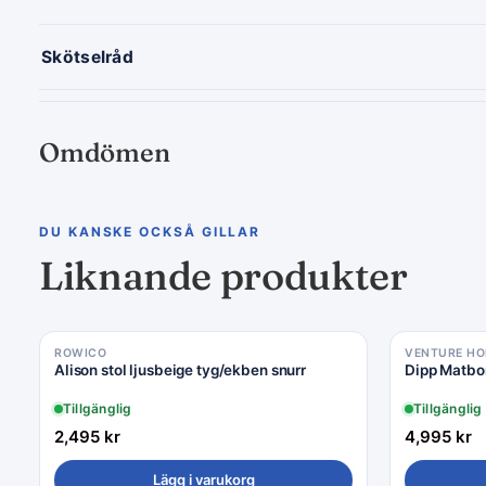
Skötselråd
Omdömen
DU KANSKE OCKSÅ GILLAR
Liknande produkter
ROWICO
VENTURE H
Alison stol ljusbeige tyg/ekben snurr
Dipp Matbor
Tillgänglig
Tillgänglig
2,495
kr
4,995
kr
Lägg i varukorg