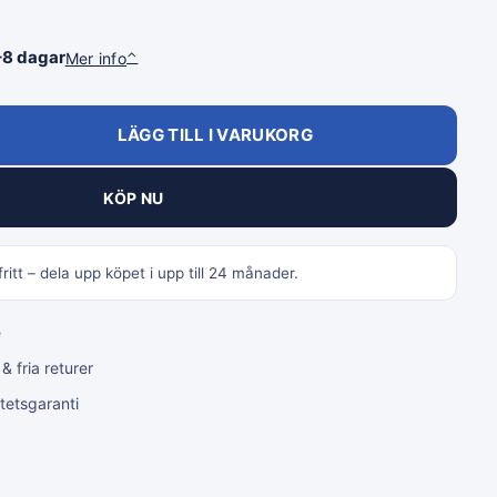
–8 dagar
Mer info
⌃
LÄGG TILL I VARUKORG
KÖP NU
ritt – dela upp köpet i upp till 24 månader.
e
 fria returer
tetsgaranti