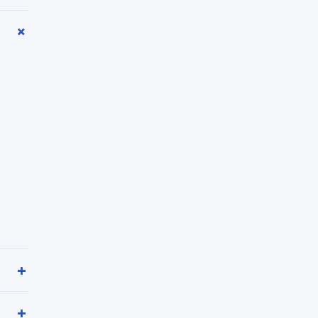
+
+
+