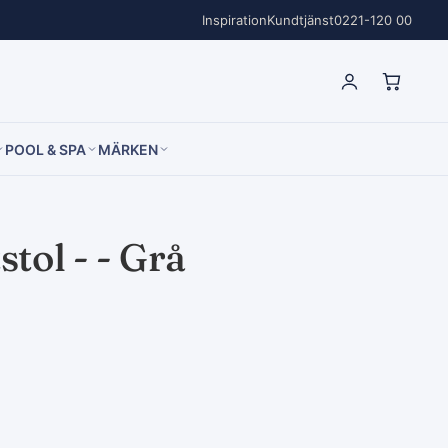
Inspiration
Kundtjänst
0221-120 00
POOL & SPA
MÄRKEN
tol - - Grå