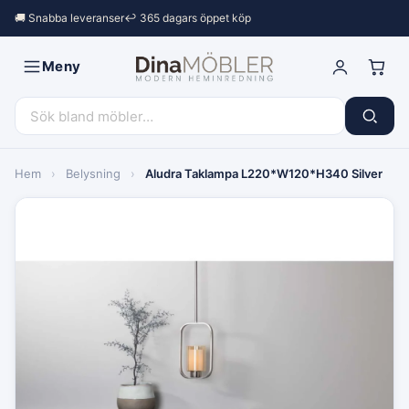
🚚 Snabba leveranser
↩︎ 365 dagars öppet köp
Meny
Hem
›
Belysning
›
Aludra Taklampa L220*W120*H340 Silver