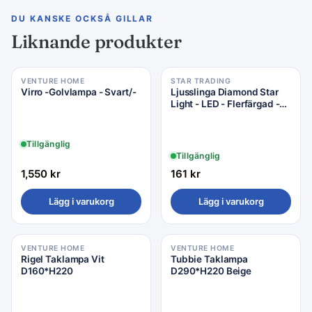
DU KANSKE OCKSÅ GILLAR
Liknande produkter
VENTURE HOME
STAR TRADING
Virro -Golvlampa - Svart/-
Ljusslinga Diamond Star
Light - LED - Flerfärgad -
750cm - Star Trading
Tillgänglig
Tillgänglig
1,550
kr
161
kr
Lägg i varukorg
Lägg i varukorg
VENTURE HOME
VENTURE HOME
Rigel Taklampa Vit
Tubbie Taklampa
D160*H220
D290*H220 Beige