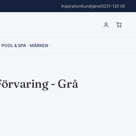
Inspiration
Kundtjänst
0221-120 00
POOL & SPA
MÄRKEN
örvaring - Grå