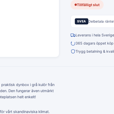
Tillfälligt slut
SVEA
Delbetala räntef
Leverans i hela Sverig
365 dagars öppet köp &
Trygg betalning & kvali
praktisk dynbox i grå kulör från
den. Den fungerar även utmärkt
 uteplatsen helt enkelt!
för vårt skandinaviska klimat.