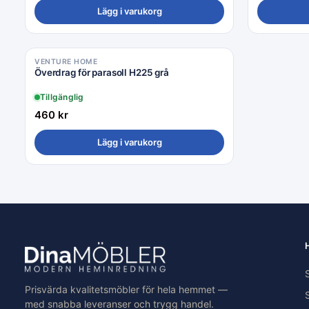
Lägg i varukorg
VENTURE HOME
Överdrag för parasoll H225 grå
Tillgänglig
460
kr
Lägg i varukorg
Prisvärda kvalitetsmöbler för hela hemmet —
med snabba leveranser och trygg handel.