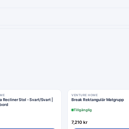
OME
VENTURE HOME
Recliner Stol - Svart/Svart |
Break Rektangulär Matgrupp
tbord
Tillgänglig
7,210
kr