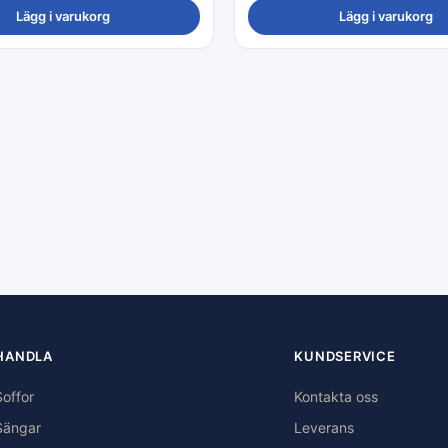
Lägg i varukorg
Lägg i varukorg
HANDLA
KUNDSERVICE
Soffor
Kontakta oss
Sängar
Leverans