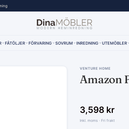
lning
R
FÅTÖLJER
FÖRVARING
SOVRUM
INREDNING
UTEMÖBLER
VENTURE HOME
Amazon F
3,598
kr
Inkl. moms · Fri frakt