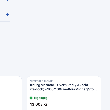
+
VENTURE HOME
Khung Matbord - Svart Steel / Akacia
(teklook) - 200*100cm+Bois Middag Stol |
Matgrupp | Stol för matbord
Tillgänglig
13,008
kr