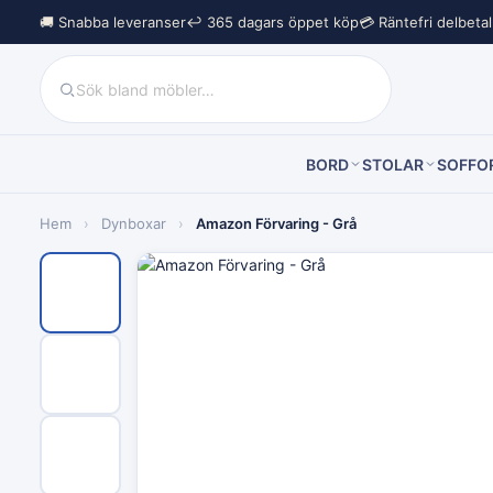
🚚 Snabba leveranser
↩︎ 365 dagars öppet köp
💳 Räntefri delbeta
BORD
STOLAR
SOFFO
Hem
›
Dynboxar
›
Amazon Förvaring - Grå