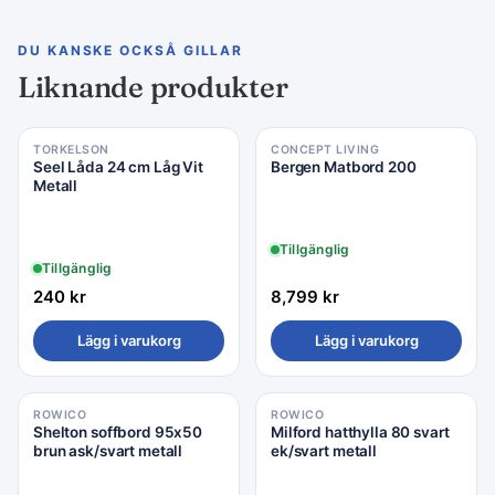
DU KANSKE OCKSÅ GILLAR
Liknande produkter
TORKELSON
CONCEPT LIVING
Seel Låda 24 cm Låg Vit
Bergen Matbord 200
Metall
Tillgänglig
Tillgänglig
240
kr
8,799
kr
Lägg i varukorg
Lägg i varukorg
ROWICO
ROWICO
Shelton soffbord 95x50
Milford hatthylla 80 svart
brun ask/svart metall
ek/svart metall