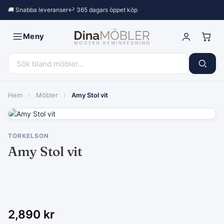
🚚 Snabba leveranser
↩︎ 365 dagars öppet köp
Meny
Hem
›
Möbler
›
Amy Stol vit
TORKELSON
Amy Stol vit
2,890
kr