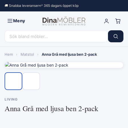
🚚 Snabba leveranser
↩︎ 365 dagars öppet köp
Meny
Hem
›
Matstol
›
Anna Grå med ljusa ben 2-pack
LIVING
Anna Grå med ljusa ben 2-pack