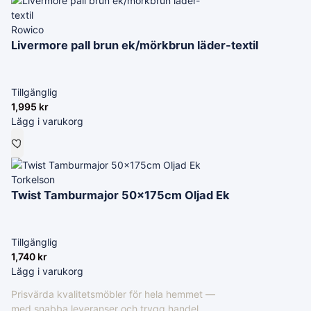
Rowico
Livermore pall brun ek/mörkbrun läder-textil
Tillgänglig
1,995
kr
Lägg i varukorg
Torkelson
Twist Tamburmajor 50x175cm Oljad Ek
Tillgänglig
1,740
kr
Lägg i varukorg
Prisvärda kvalitetsmöbler för hela hemmet —
med snabba leveranser och trygg handel.