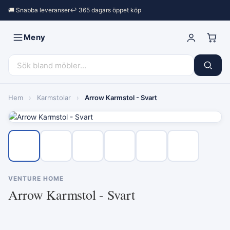
🚚 Snabba leveranser
↩︎ 365 dagars öppet köp
Meny
Hem
›
Karmstolar
›
Arrow Karmstol - Svart
VENTURE HOME
Arrow Karmstol - Svart