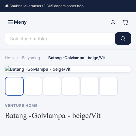
🚚 Snabba leveranser
↩︎ 365 dagars öppet köp
Meny
Hem
›
Belysning
›
Batang -Golvlampa - beige/Vit
VENTURE HOME
Batang -Golvlampa - beige/Vit