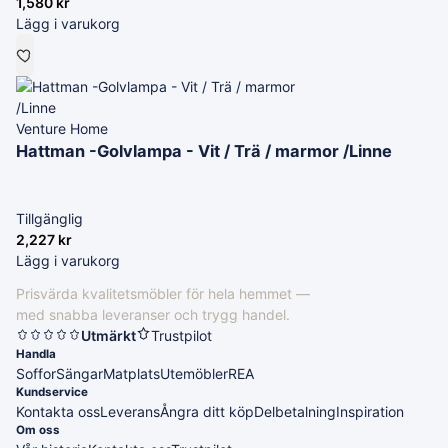
1,580
kr
Lägg i varukorg
Venture Home
Hattman -Golvlampa - Vit / Trä / marmor /Linne
Tillgänglig
2,227
kr
Lägg i varukorg
Prisvärda kvalitetsmöbler för hela hemmet —
med snabba leveranser och trygg handel.
Utmärkt
Trustpilot
Handla
Soffor
Sängar
Matplats
Utemöbler
REA
Kundservice
Kontakta oss
Leverans
Ångra ditt köp
Delbetalning
Inspiration
Om oss