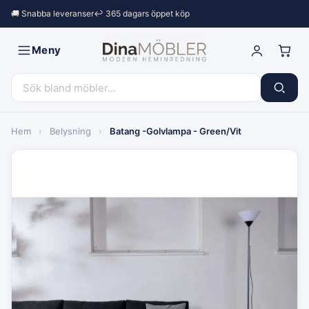
🚚 Snabba leveranser
↩︎ 365 dagars öppet köp
Meny
Hem
›
Belysning
›
Batang -Golvlampa - Green/Vit