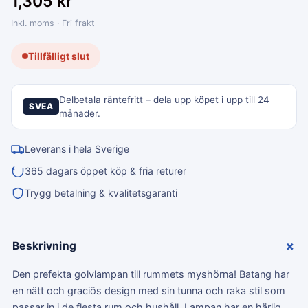
1,305
kr
Inkl. moms · Fri frakt
Tillfälligt slut
Delbetala räntefritt – dela upp köpet i upp till 24
SVEA
månader.
Leverans i hela Sverige
365 dagars öppet köp & fria returer
Trygg betalning & kvalitetsgaranti
+
Beskrivning
Den prefekta golvlampan till rummets myshörna! Batang har
en nätt och graciös design med sin tunna och raka stil som
passar in i de flesta rum och hushåll. Lampan har en härlig