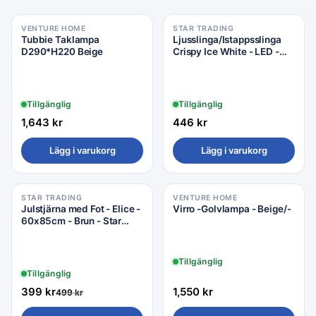
VENTURE HOME
STAR TRADING
Tubbie Taklampa
Ljusslinga/Istappsslinga
D290*H220 Beige
Crispy Ice White - LED -
1190x55cm - Star Trading
Tillgänglig
Tillgänglig
1,643
kr
446
kr
Lägg i varukorg
Lägg i varukorg
STAR TRADING
VENTURE HOME
Rea −20%
Julstjärna med Fot - Elice -
Virro -Golvlampa - Beige/-
60x85cm - Brun - Star
Trading
Tillgänglig
Tillgänglig
399
kr
1,550
kr
499
kr