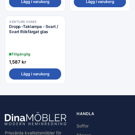
Lägg i varukorg
Lägg i varukorg
VENTURE HOME
Dropp -Taklampa - Svart /
Svart Rökfärgat glas
Tillgänglig
1,587
kr
Lägg i varukorg
HANDLA
Soffor
Prisvärda kvalitetsmöbler för