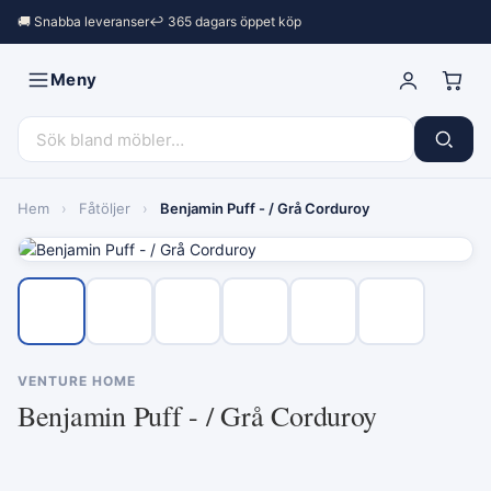
🚚 Snabba leveranser
↩︎ 365 dagars öppet köp
Meny
Hem
›
Fåtöljer
›
Benjamin Puff - / Grå Corduroy
VENTURE HOME
Benjamin Puff - / Grå Corduroy