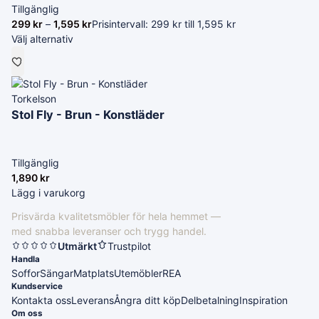
Tillgänglig
299
kr
–
1,595
kr
Prisintervall: 299 kr till 1,595 kr
Välj alternativ
Torkelson
Stol Fly - Brun - Konstläder
Tillgänglig
1,890
kr
Lägg i varukorg
Prisvärda kvalitetsmöbler för hela hemmet —
med snabba leveranser och trygg handel.
Utmärkt
Trustpilot
Handla
Soffor
Sängar
Matplats
Utemöbler
REA
Kundservice
Kontakta oss
Leverans
Ångra ditt köp
Delbetalning
Inspiration
Om oss