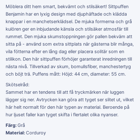
Möblera ditt hem smart, bekvämt och stilsäkert! Sittpuffen
Benjamin har en lyxig design med djuphäftade och klädda
knappar i en manchetserklädsel. De mjuka formerna och grå
kulören ger en inbjudande känsla och stilsäker atmosfär till
rummet. Den mjuka skumstoppningen gör pallen bekväm att
sitta på - använd som extra sittplats när gästerna blir många,
vila fötterna efter en lång dag eller placera solitär som en
stilikon. Den här sittpuffen förhöjer garanterat inredningen till
nästa nivå. Tillverkad av skum, bomullsfiber, manchestertyg
och böjt trä. Puffens mått: Höjd: 44 cm, diameter: 55 cm.
Skötselråd:
Sammet har en tendens till att få tryckmärken när luggen
lägger sig ner. Avtrycken kan göra att tyget ser slitet ut, vilket
här helt normalt för den här typen av material. Beroende på
hur ljuset faller kan tyget skifta i flertalet olika nyanser.
Färg:
Grå
Material:
Corduroy