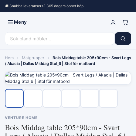
🚚 Snabba leveranser
↩︎ 365 dagars öppet köp
Meny
Hem
›
Matgrupper
›
Bois Middag table 205*90cm - Svart Legs
/ Akacia | Dallas Middag Stol_6 | Stol för matbord
VENTURE HOME
Bois Middag table 205*90cm - Svart
Legs / Akacia | Dallas Middag Stol_6 |