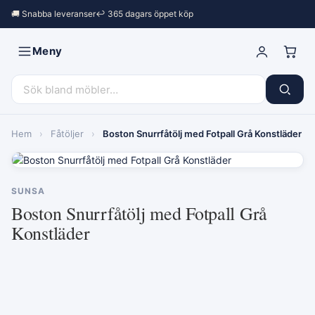
🚚 Snabba leveranser
↩︎ 365 dagars öppet köp
Meny
Hem
›
Fåtöljer
›
Boston Snurrfåtölj med Fotpall Grå Konstläder
SUNSA
Boston Snurrfåtölj med Fotpall Grå
Konstläder