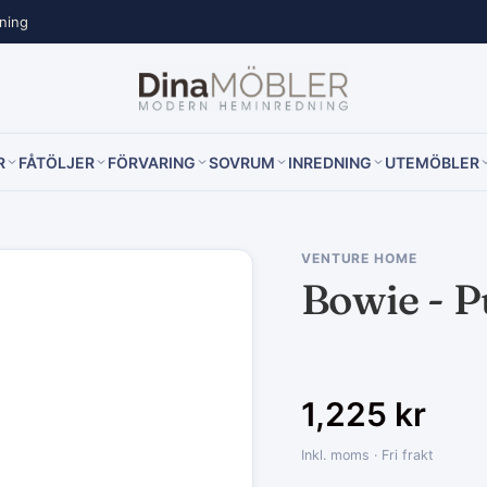
lning
R
FÅTÖLJER
FÖRVARING
SOVRUM
INREDNING
UTEMÖBLER
VENTURE HOME
Bowie - P
1,225
kr
Inkl. moms · Fri frakt