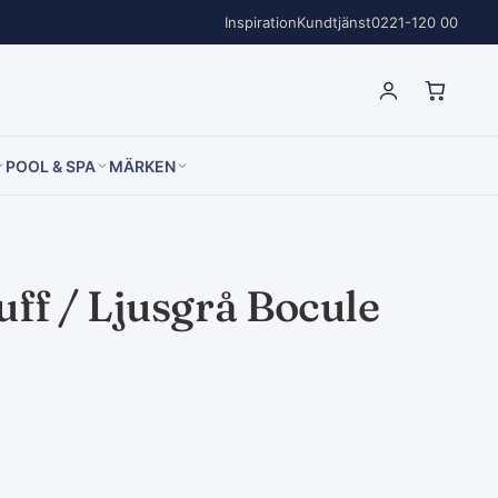
Inspiration
Kundtjänst
0221-120 00
POOL & SPA
MÄRKEN
uff / Ljusgrå Bocule