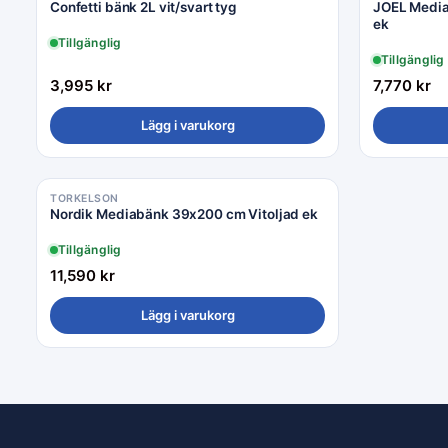
Confetti bänk 2L vit/svart tyg
JOEL Media
ek
Tillgänglig
Tillgänglig
3,995
kr
7,770
kr
Lägg i varukorg
TORKELSON
Nordik Mediabänk 39x200 cm Vitoljad ek
Tillgänglig
11,590
kr
Lägg i varukorg