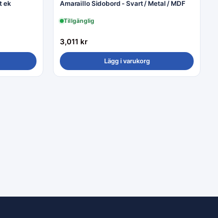
t ek
Amaraillo Sidobord - Svart / Metal / MDF
Tillgänglig
3,011
kr
Lägg i varukorg