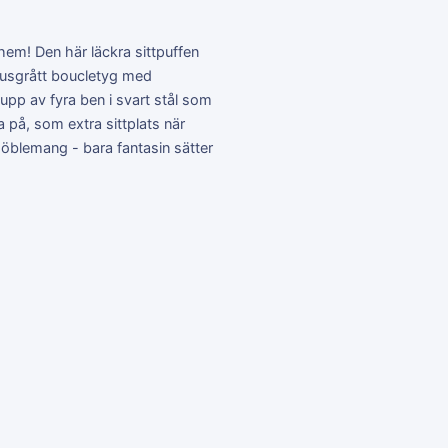
hem! Den här läckra sittpuffen
ljusgrått boucletyg med
 upp av fyra ben i svart stål som
na på, som extra sittplats när
 möblemang - bara fantasin sätter