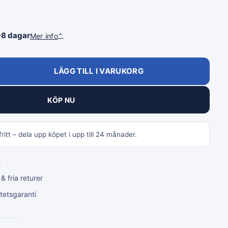
–8 dagar
Mer info
⌃
LÄGG TILL I VARUKORG
KÖP NU
ritt – dela upp köpet i upp till 24 månader.
e
 fria returer
tetsgaranti