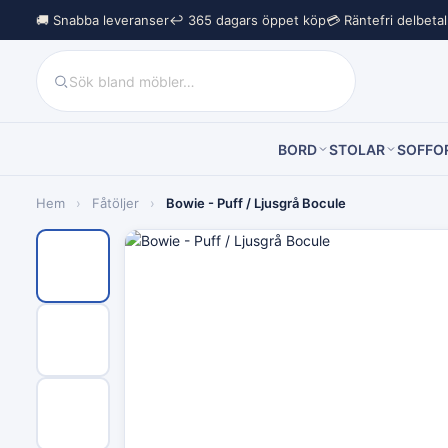
🚚 Snabba leveranser
↩︎ 365 dagars öppet köp
💳 Räntefri delbeta
BORD
STOLAR
SOFFO
Hem
›
Fåtöljer
›
Bowie - Puff / Ljusgrå Bocule