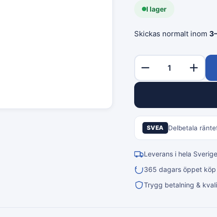
I lager
Skickas normalt inom
3
SVEA
Delbetala räntef
Leverans i hela Sverig
365 dagars öppet köp &
Trygg betalning & kvali