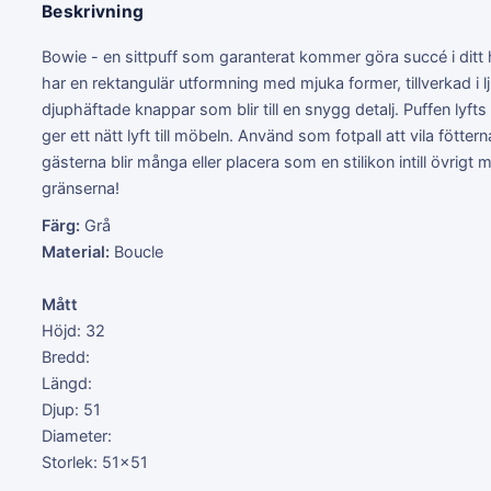
Beskrivning
Bowie - en sittpuff som garanterat kommer göra succé i ditt 
har en rektangulär utformning med mjuka former, tillverkad i 
djuphäftade knappar som blir till en snygg detalj. Puffen lyfts
ger ett nätt lyft till möbeln. Använd som fotpall att vila fötter
gästerna blir många eller placera som en stilikon intill övrigt
gränserna!
Färg:
Grå
Material:
Boucle
Mått
Höjd: 32
Bredd:
Längd:
Djup: 51
Diameter:
Storlek: 51x51