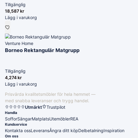
Tillgänglig
18,587
kr
Lägg i varukorg
Venture Home
Borneo Rektangulär Matgrupp
Tillgänglig
4,274
kr
Lägg i varukorg
Prisvärda kvalitetsmöbler för hela hemmet —
med snabba leveranser och trygg handel.
Utmärkt
Trustpilot
Handla
Soffor
Sängar
Matplats
Utemöbler
REA
Kundservice
Kontakta oss
Leverans
Ångra ditt köp
Delbetalning
Inspiration
Om oss