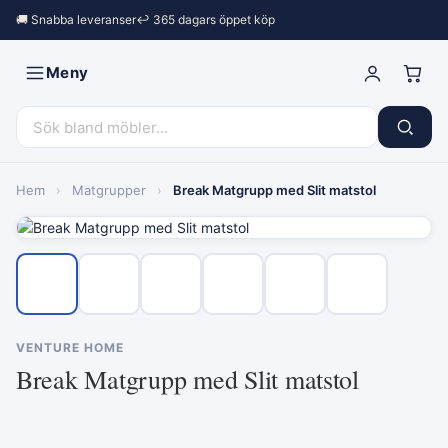
🚚 Snabba leveranser
↩︎ 365 dagars öppet köp
Meny
Hem
›
Matgrupper
›
Break Matgrupp med Slit matstol
VENTURE HOME
Break Matgrupp med Slit matstol