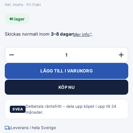
Inkl. moms · Fri frakt
I lager
Skickas normalt inom
3–8 dagar
Mer info
⌃
LÄGG TILL I VARUKORG
KÖP NU
Delbetala räntefritt – dela upp köpet i upp till 24
SVEA
månader.
Leverans i hela Sverige