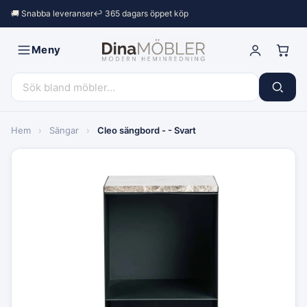
🚚 Snabba leveranser
↩︎ 365 dagars öppet köp
Meny
Hem
›
Sängar
›
Cleo sängbord - - Svart