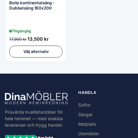
Bella kontinentalsäng -
Dubbelsäng 160x200
Tillgänglig
13,500
kr
17,900
kr
Välj alternativ
HANDLA
Soffor
Prisvärda kvalitetsmöbler för
Sängar
hela hemmet — med snabba
Matplats
leveranser och trygg handel.
Utemöbler
Utmärkt