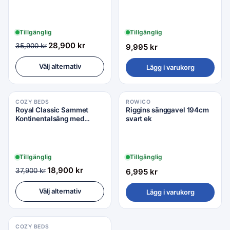
Enkelsäng 120x210
Tillgänglig
Tillgänglig
28,900
kr
35,900
kr
9,995
kr
Välj alternativ
Lägg i varukorg
COZY BEDS
ROWICO
Royal Classic Sammet
Riggins sänggavel 194cm
Kontinentalsäng med
svart ek
Handquiltad Gavel -
Enkelsäng 120x210 cm
Tillgänglig
Tillgänglig
18,900
kr
37,900
kr
6,995
kr
Välj alternativ
Lägg i varukorg
COZY BEDS