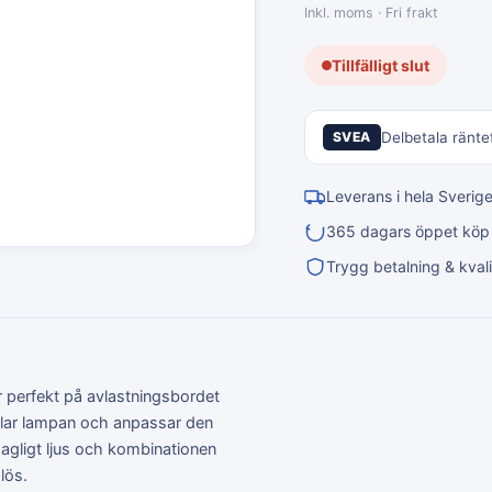
Inkl. moms · Fri frakt
Tillfälligt slut
SVEA
Delbetala räntef
Leverans i hela Sverig
365 dagars öppet köp &
Trygg betalning & kvali
perfekt på avlastningsbordet
nklar lampan och anpassar den
hagligt ljus och kombinationen
lös.