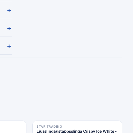
+
+
+
STAR TRADING
Ljusslinga/Istappsslinga Crispy Ice White -