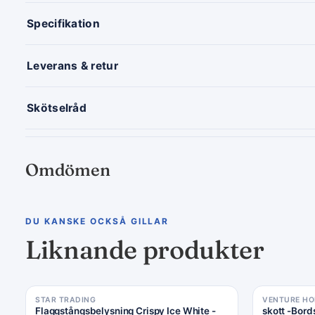
Specifikation
Leverans & retur
Skötselråd
Omdömen
DU KANSKE OCKSÅ GILLAR
Liknande produkter
STAR TRADING
VENTURE H
Flaggstångsbelysning Crispy Ice White -
skott -Bord