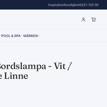
Inspiration
Kundtjänst
0221-120 00
POOL & SPA
MÄRKEN
ordslampa - Vit /
e Linne