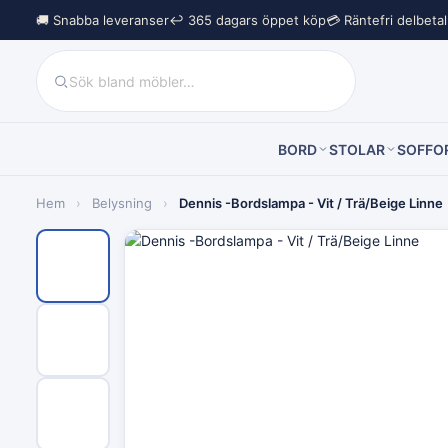
🚚 Snabba leveranser
↩︎ 365 dagars öppet köp
💳 Räntefri delbeta
BORD
STOLAR
SOFFO
Hem
›
Belysning
›
Dennis -Bordslampa - Vit / Trä/Beige Linne