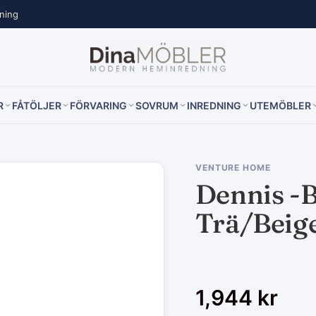
lning
R
FÅTÖLJER
FÖRVARING
SOVRUM
INREDNING
UTEMÖBLER
VENTURE HOME
Dennis -B
Trä/Beig
1,944
kr