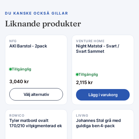
DU KANSKE OCKSÅ GILLAR
Liknande produkter
NFG
VENTURE HOME
AKI Barstol - 2pack
Night Matstol - Svart /
Svart Sammet
Tillgänglig
Tillgänglig
3,040
kr
2,115
kr
Välj alternativ
Lägg i varukorg
ROWICO
LIVING
Tyler matbord ovalt
Johannes Stol grå med
170/210 vitpigmenterad ek
guldiga ben 4-pack