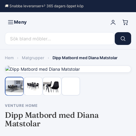
🚚 Snabba leveranser
↩︎ 365 dagars öppet köp
Meny
Hem
›
Matgrupper
›
Dipp Matbord med Diana Matstolar
VENTURE HOME
Dipp Matbord med Diana
Matstolar