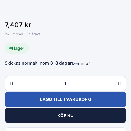
7,407
kr
Inkl. moms · Fri frakt
I lager
Skickas normalt inom
3–8 dagar
Mer info
⌃
LÄGG TILL I VARUKORG
KÖP NU