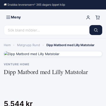
🚚 Snabba leveranser
↩︎ 365 dagars öppet köp
Meny
Hem
›
Matgrupp Rund
›
Dipp Matbord med Lilly Matstolar
VENTURE HOME
Dipp Matbord med Lilly Matstolar
5,544
kr