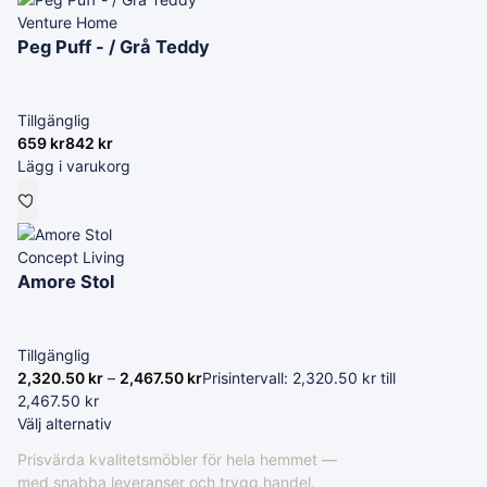
Venture Home
Peg Puff - / Grå Teddy
Tillgänglig
659
kr
842
kr
Lägg i varukorg
Concept Living
Amore Stol
Tillgänglig
2,320.50
kr
–
2,467.50
kr
Prisintervall: 2,320.50 kr till
2,467.50 kr
Välj alternativ
Prisvärda kvalitetsmöbler för hela hemmet —
med snabba leveranser och trygg handel.