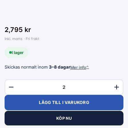
2,795
kr
Inkl. moms · Fri frakt
I lager
Skickas normalt inom
3–8 dagar
Mer info
⌃
LÄGG TILL I VARUKORG
KÖP NU