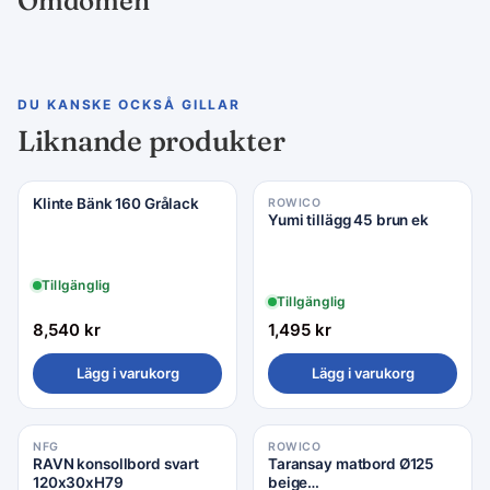
Omdömen
DU KANSKE OCKSÅ GILLAR
Liknande produkter
Klinte Bänk 160 Grålack
ROWICO
Yumi tillägg 45 brun ek
Tillgänglig
Tillgänglig
8,540
kr
1,495
kr
Lägg i varukorg
Lägg i varukorg
NFG
ROWICO
RAVN konsollbord svart
Taransay matbord Ø125
120x30xH79
beige