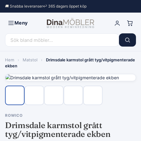
🚚 Snabba leveranser
↩︎ 365 dagars öppet köp
Meny
Hem
›
Matstol
›
Drimsdale karmstol grått tyg/vitpigmenterade
ekben
ROWICO
Drimsdale karmstol grått
tyg/vitpigmenterade ekben