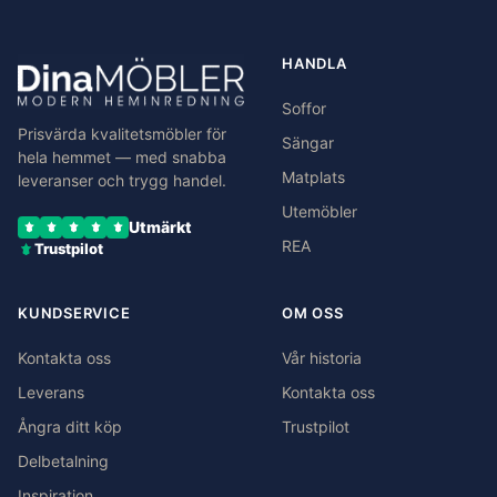
HANDLA
Soffor
Prisvärda kvalitetsmöbler för
Sängar
hela hemmet — med snabba
Matplats
leveranser och trygg handel.
Utemöbler
Utmärkt
REA
Trustpilot
KUNDSERVICE
OM OSS
Kontakta oss
Vår historia
Leverans
Kontakta oss
Ångra ditt köp
Trustpilot
Delbetalning
Inspiration