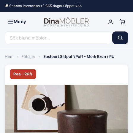
🚚 Snabba leveranser
↩︎ 365 dagars öppet köp
Meny
Hem
›
Fåtöljer
›
Eastport Sittpuff/Puff - Mörk Brun / PU
Rea −26%