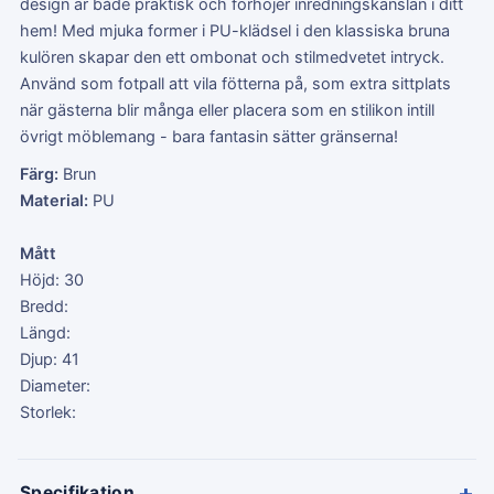
design är både praktisk och förhöjer inredningskänslan i ditt
hem! Med mjuka former i PU-klädsel i den klassiska bruna
kulören skapar den ett ombonat och stilmedvetet intryck.
Använd som fotpall att vila fötterna på, som extra sittplats
när gästerna blir många eller placera som en stilikon intill
övrigt möblemang - bara fantasin sätter gränserna!
Färg:
Brun
Material:
PU
Mått
Höjd: 30
Bredd:
Längd:
Djup: 41
Diameter:
Storlek:
+
Specifikation