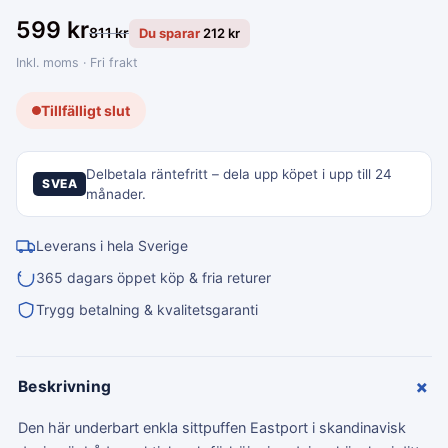
599
kr
811
kr
Du sparar
212
kr
Inkl. moms · Fri frakt
Tillfälligt slut
Delbetala räntefritt – dela upp köpet i upp till 24
SVEA
månader.
Leverans i hela Sverige
365 dagars öppet köp & fria returer
Trygg betalning & kvalitetsgaranti
+
Beskrivning
Den här underbart enkla sittpuffen Eastport i skandinavisk