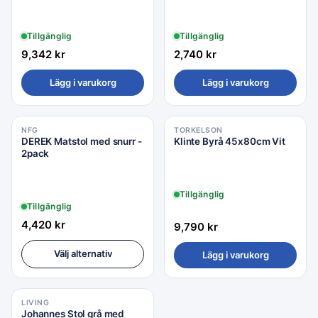
Tillgänglig
Tillgänglig
9,342
kr
2,740
kr
Lägg i varukorg
Lägg i varukorg
NFG
TORKELSON
DEREK Matstol med snurr -
Klinte Byrå 45x80cm Vit
2pack
Tillgänglig
Tillgänglig
4,420
kr
9,790
kr
Välj alternativ
Lägg i varukorg
LIVING
Johannes Stol grå med