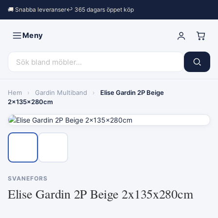
🚚 Snabba leveranser
↩︎ 365 dagars öppet köp
Meny
Hem
›
Gardin Multiband
›
Elise Gardin 2P Beige
2x135x280cm
SVANEFORS
Elise Gardin 2P Beige 2x135x280cm