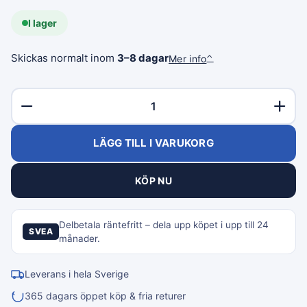
I lager
Skickas normalt inom
3–8 dagar
Mer info
⌃
LÄGG TILL I VARUKORG
KÖP NU
Delbetala räntefritt – dela upp köpet i upp till 24
SVEA
månader.
Leverans i hela Sverige
365 dagars öppet köp & fria returer