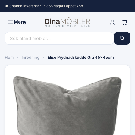
🚚 Snabba leveranser
↩︎ 365 dagars öppet köp
Meny
Hem
›
Inredning
›
Elise Prydnadskudde Grå 45x45cm