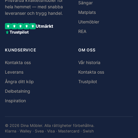
Prisvärda kvalitetsmöbler för
Sängar
hela hemmet — med snabba
Matplats
leveranser och trygg handel.
Utemöbler
Utmärkt
REA
Trustpilot
KUNDSERVICE
OM OSS
Kontakta oss
Vår historia
Leverans
Kontakta oss
Ångra ditt köp
Trustpilot
Delbetalning
Inspiration
© 2026 Dina Möbler. Alla rättigheter förbehållna.
Klarna · Walley · Svea · Visa · Mastercard · Swish