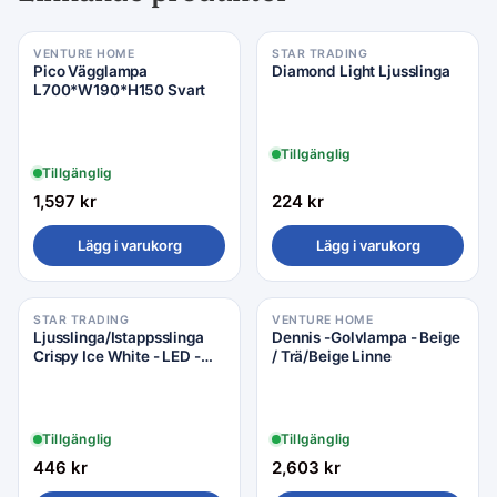
VENTURE HOME
STAR TRADING
Pico Vägglampa
Diamond Light Ljusslinga
L700*W190*H150 Svart
Tillgänglig
Tillgänglig
1,597
kr
224
kr
Lägg i varukorg
Lägg i varukorg
STAR TRADING
VENTURE HOME
Ljusslinga/Istappsslinga
Dennis -Golvlampa - Beige
Crispy Ice White - LED -
/ Trä/Beige Linne
1190x55cm - Star Trading
Tillgänglig
Tillgänglig
446
kr
2,603
kr