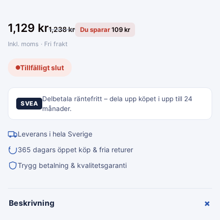
1,129
kr
1,238
kr
Du sparar
109
kr
Inkl. moms · Fri frakt
Tillfälligt slut
Delbetala räntefritt – dela upp köpet i upp till 24
SVEA
månader.
Leverans i hela Sverige
365 dagars öppet köp & fria returer
Trygg betalning & kvalitetsgaranti
+
Beskrivning