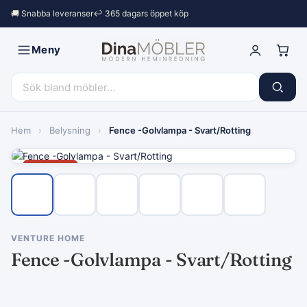
🚚 Snabba leveranser
↩︎ 365 dagars öppet köp
Meny
Hem
›
Belysning
›
Fence -Golvlampa - Svart/Rotting
Rea −9%
VENTURE HOME
Fence -Golvlampa - Svart/Rotting