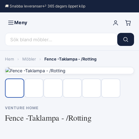
🚚 Snabba leveranser
↩︎ 365 dagars öppet köp
Meny
Hem
›
Möbler
›
Fence -Taklampa - /Rotting
VENTURE HOME
Fence -Taklampa - /Rotting