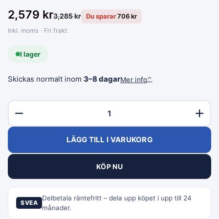
2,579
kr
3,285
kr
Du sparar
706
kr
Inkl. moms · Fri frakt
I lager
Skickas normalt inom
3–8 dagar
Mer info
⌃
LÄGG TILL I VARUKORG
KÖP NU
Delbetala räntefritt – dela upp köpet i upp till 24
SVEA
månader.