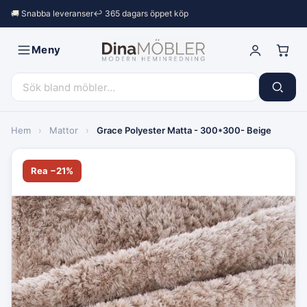
🚚 Snabba leveranser
↩︎ 365 dagars öppet köp
Meny
Hem
›
Mattor
›
Grace Polyester Matta - 300*300- Beige
Rea −21%