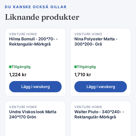
DU KANSKE OCKSÅ GILLAR
Liknande produkter
VENTURE HOME
VENTURE HOME
Hilma Bomull - 200*70- -
Nina Polyester Matta -
Rektangulär-Mörkgrå
300*200- Grå
Tillgänglig
Tillgänglig
1,224
kr
1,710
kr
Lägg i varukorg
Lägg i varukorg
VENTURE HOME
VENTURE HOME
Rea −27%
Rea −25%
Undra Viskos look Matta
Walter Pluto - 340*240- -
240*170 Grön
Rektangulär-Mörkgrå