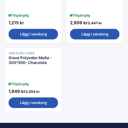
Tillgänglig
Tillgänglig
1,215
kr
2,909
kr
3,447
kr
Lägg i varukorg
Lägg i varukorg
VENTURE HOME
Rea −19%
Grace Polyester Matta -
300*200- Chocolate
Tillgänglig
1,949
kr
2,394
kr
Lägg i varukorg