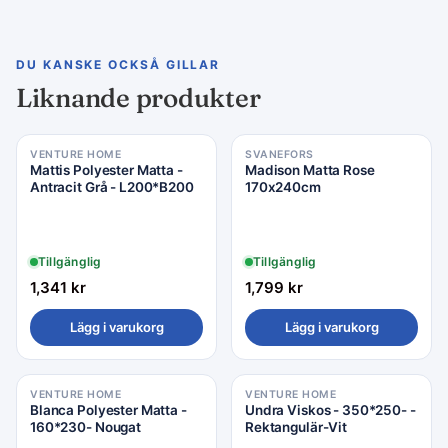
DU KANSKE OCKSÅ GILLAR
Liknande produkter
VENTURE HOME
SVANEFORS
Mattis Polyester Matta -
Madison Matta Rose
Antracit Grå - L200*B200
170x240cm
Tillgänglig
Tillgänglig
1,341
kr
1,799
kr
Lägg i varukorg
Lägg i varukorg
VENTURE HOME
VENTURE HOME
Rea −16%
Blanca Polyester Matta -
Undra Viskos - 350*250- -
160*230- Nougat
Rektangulär-Vit