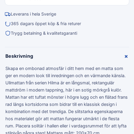
Leverans i hela Sverige
365 dagars öppet köp & fria returer
Trygg betalning & kvalitetsgaranti
+
Beskrivning
Skapa en ombonad atmosfär i ditt hem med en matta som
ger en modern look till inredningen och en värmande känsla.
Ullmattan från serien Hilma är en långsmal, rektangulär
mattdröm i modern tappning, här i en sotig mörkgrå kulör.
Mattan har ett tuftat mönster i högre lugg och en flätad frans
rad längs kortsidorna som bidrar till en klassisk design i
kombination med det trendiga. De slitstarka egenskaperna
hos materialet gör att mattan fungerar utmärkt i de flesta
rum. Placera solitär i hallen eller i vardagsrummet för att lyfta
stilnivån några steg! Mattans mått: 200x70 cm.