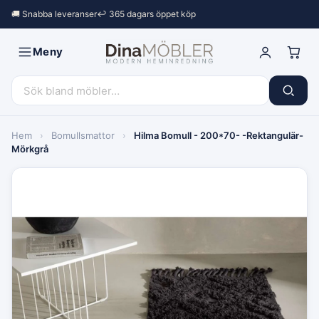
🚚 Snabba leveranser
↩︎ 365 dagars öppet köp
Meny
Hem
›
Bomullsmattor
›
Hilma Bomull - 200*70- -Rektangulär-
Mörkgrå