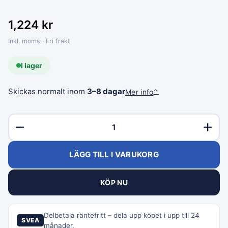
1,224
kr
Inkl. moms · Fri frakt
I lager
Skickas normalt inom
3–8 dagar
Mer info
⌃
LÄGG TILL I VARUKORG
KÖP NU
Delbetala räntefritt – dela upp köpet i upp till 24
SVEA
månader.