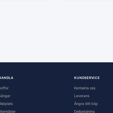
HANDLA
KUNDSERVICE
Soffor
Kontakta oss
Sängar
Leverans
Matplats
Ångra ditt köp
Utemöbler
Delbetalning