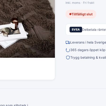
Inkl. moms · Fri frakt
Tillfälligt slut
SVEA
Delbetala räntef
Leverans i hela Sverig
365 dagars öppet köp &
Trygg betalning & kvali
ygg som slitstark i