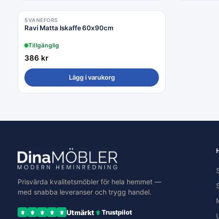
SVANEFORS
Ravi Matta Iskaffe 60x90cm
Tillgänglig
386
kr
Lägg i varukorg
Prisvärda kvalitetsmöbler för hela hemmet —
med snabba leveranser och trygg handel.
Utmärkt
Trustpilot