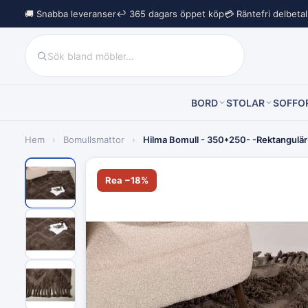
🚚 Snabba leveranser
↩︎ 365 dagars öppet köp
💳 Räntefri delbeta
BORD
STOLAR
SOFFO
Hem
›
Bomullsmattor
›
Hilma Bomull - 350*250- -Rektangulä
Rea −18%