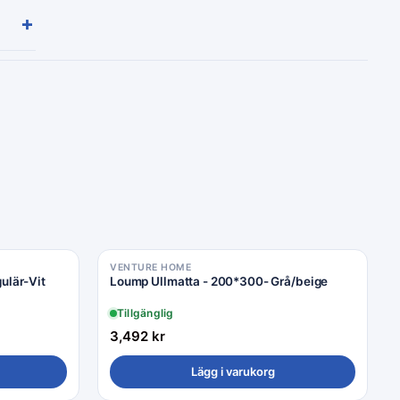
+
VENTURE HOME
ulär-Vit
Loump Ullmatta - 200*300- Grå/beige
Tillgänglig
3,492
kr
Lägg i varukorg