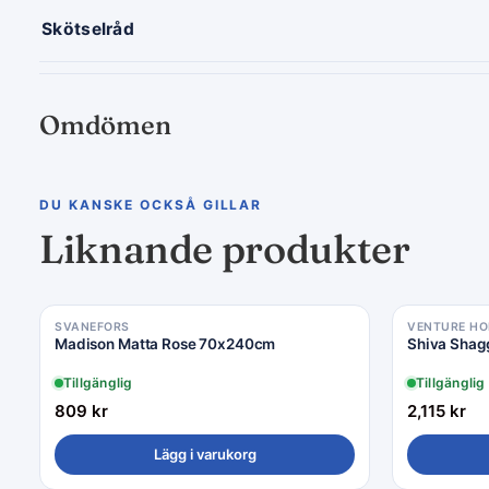
Skötselråd
Omdömen
DU KANSKE OCKSÅ GILLAR
Liknande produkter
SVANEFORS
VENTURE H
Madison Matta Rose 70x240cm
Shiva Shag
Tillgänglig
Tillgänglig
809
kr
2,115
kr
Lägg i varukorg