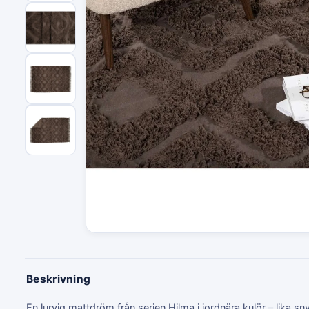
Beskrivning
En lurvig mattdröm från serien Hilma i jordnära kulör – lika sn