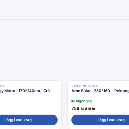
OME
VENTURE HOME
Rea −7%
gy Matta - 170*240cm - Grå
Aron Solar - 230*160- -Rektang
Tillgänglig
759
kr
819
kr
Lägg i varukorg
Lägg i varukorg