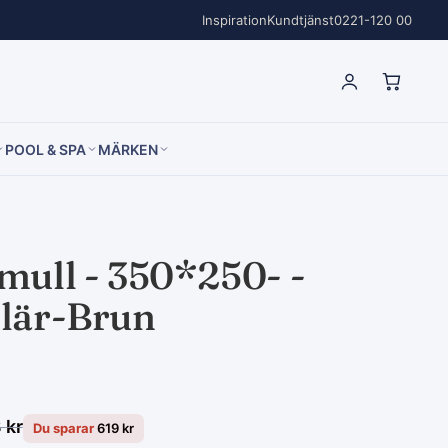
Inspiration
Kundtjänst
0221-120 00
POOL & SPA
MÄRKEN
mull - 350*250- -
lär-Brun
8
kr
Du sparar
619
kr