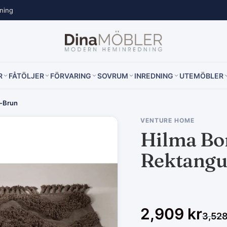
lning
R
FÅTÖLJER
FÖRVARING
SOVRUM
INREDNING
UTEMÖBLER
r-Brun
VENTURE HOME
Hilma Bo
Rektangu
2,909
kr
3,52