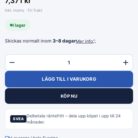
7,371
kr
Inkl. moms · Fri frakt
I lager
Skickas normalt inom
3–8 dagar
Mer info
⌃
LÄGG TILL I VARUKORG
KÖP NU
Delbetala räntefritt – dela upp köpet i upp till 24
SVEA
månader.
Leverans i hela Sverige