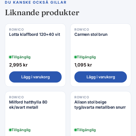
DU KANSKE OCKSÅ GILLAR
Liknande produkter
ROWICO
ROWICO
Lotta klaffbord 120+40 vit
Carmen stol brun
Tillgänglig
Tillgänglig
2,995
kr
1,095
kr
Lägg i varukorg
Lägg i varukorg
ROWICO
ROWICO
Milford hatthylla 80
Alison stol beige
ek/svart metall
tyg/svarta metallben snurr
Tillgänglig
Tillgänglig