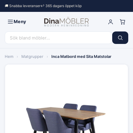
🚚 Snabba leveranser
↩︎ 365 dagars öppet köp
Meny
Hem
›
Matgrupper
›
Inca Matbord med Sita Matstolar