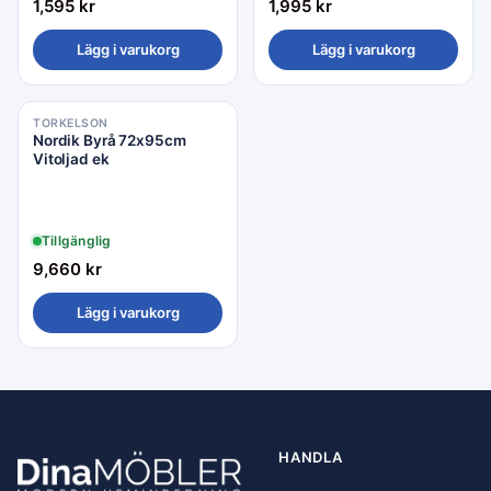
1,595
kr
1,995
kr
Lägg i varukorg
Lägg i varukorg
TORKELSON
Nordik Byrå 72x95cm
Vitoljad ek
Tillgänglig
9,660
kr
Lägg i varukorg
HANDLA