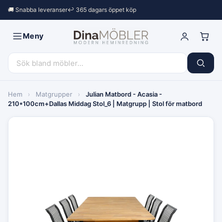
🚚 Snabba leveranser
↩︎ 365 dagars öppet köp
Meny
Hem
›
Matgrupper
›
Julian Matbord - Acasia -
210*100cm+Dallas Middag Stol_6 | Matgrupp | Stol för matbord