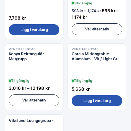
Tillgänglig
–
565
kr
–
598
kr
1,174
kr
1,174
kr
7,798
kr
Välj alternativ
Lägg i varukorg
VENTURE HOME
VENTURE HOME
Kenya Rektangulär
Garcia Middagtable
Matgrupp
Alumnium - Vit / Light Grey
Aintwood / Rektangulär
100*200*
Tillgänglig
Tillgänglig
3,016
kr
–
10,198
kr
5,668
kr
Välj alternativ
Lägg i varukorg
Vikelund Loungegrupp -