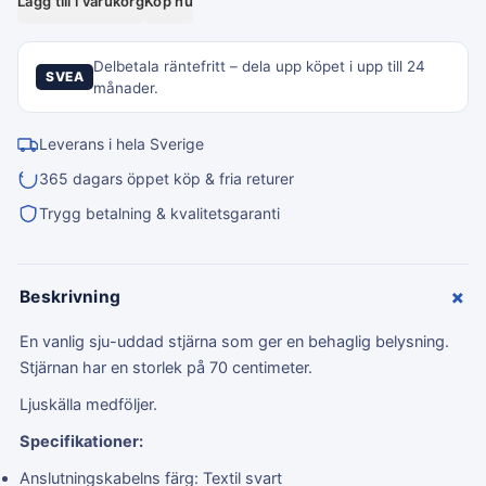
Lägg till i varukorg
Köp nu
Delbetala räntefritt – dela upp köpet i upp till 24
SVEA
månader.
Leverans i hela Sverige
365 dagars öppet köp & fria returer
Trygg betalning & kvalitetsgaranti
+
Beskrivning
En vanlig sju-uddad stjärna som ger en behaglig belysning.
Stjärnan har en storlek på 70 centimeter.
Ljuskälla medföljer.
Specifikationer:
Anslutningskabelns färg: Textil svart