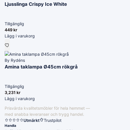
Ljusslinga Crispy Ice White
Tillgänglig
449
kr
Lägg i varukorg
By Rydéns
Amina taklampa Ø45cm rökgrå
Tillgänglig
3,231
kr
Lägg i varukorg
Prisvärda kvalitetsmöbler för hela hemmet —
med snabba leveranser och trygg handel.
Utmärkt
Trustpilot
Handla