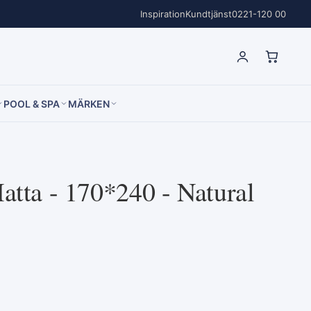
Inspiration
Kundtjänst
0221-120 00
POOL & SPA
MÄRKEN
atta - 170*240 - Natural