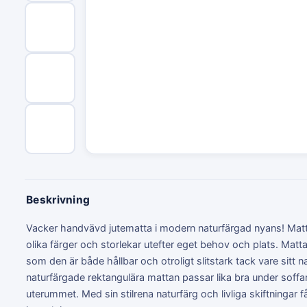
Beskrivning
Vacker handvävd jutematta i modern naturfärgad nyans! Mattse
olika färger och storlekar utefter eget behov och plats. Matt
som den är både hållbar och otroligt slitstark tack vare sitt n
naturfärgade rektangulära mattan passar lika bra under soffan 
uterummet. Med sin stilrena naturfärg och livliga skiftningar f