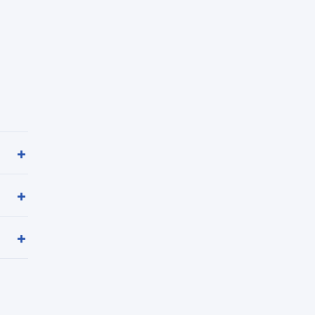
+
+
+