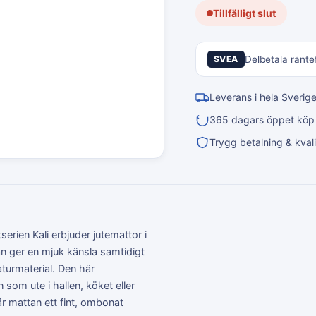
Tillfälligt slut
SVEA
Delbetala räntef
Leverans i hela Sverig
365 dagars öppet köp &
Trygg betalning & kvali
rien Kali erbjuder jutemattor i
an ger en mjuk känsla samtidigt
aturmaterial. Den här
som ute i hallen, köket eller
år mattan ett fint, ombonat