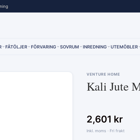
lning
R
FÅTÖLJER
FÖRVARING
SOVRUM
INREDNING
UTEMÖBLER
VENTURE HOME
Kali Jute M
2,601
kr
Inkl. moms · Fri frakt