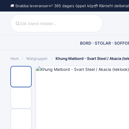
🚚 Snabba leveranser
↩︎ 365 dagars öppet köp
💳 Räntefri delbeta
BORD
STOLAR
SOFFO
Hem
›
Matgrupper
›
Khung Matbord - Svart Steel / Akacia (t