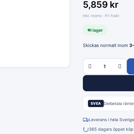
5,859
kr
Inkl. moms · Fri frakt
I lager
Skickas normalt inom
3
SVEA
Delbetala räntef
Leverans i hela Sverig
365 dagars öppet köp &