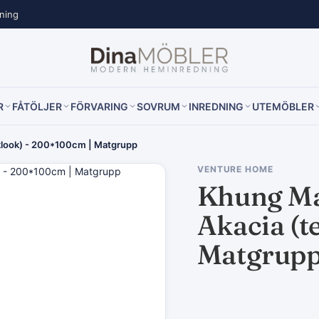
lning
R
FÅTÖLJER
FÖRVARING
SOVRUM
INREDNING
UTEMÖBLER
eklook) - 200*100cm | Matgrupp
VENTURE HOME
Khung Mat
Akacia (t
Matgrup