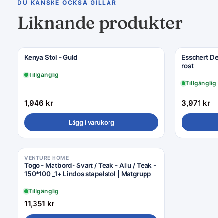
DU KANSKE OCKSÅ GILLAR
Liknande produkter
Kenya Stol - Guld
Esschert De
rost
Tillgänglig
Tillgänglig
1,946
kr
3,971
kr
Lägg i varukorg
VENTURE HOME
Togo - Matbord- Svart / Teak - Allu / Teak -
150*100 _1+ Lindos stapelstol | Matgrupp
Tillgänglig
11,351
kr