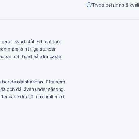
Trygg betalning & kvali
ede i svart stål. Ett matbord
 sommarens härliga stunder
d om ditt bord på allra bästa
sh bör de oljebhandlas. Eftersom
ite då och då, även under säsong.
 efter varandra så maximalt med