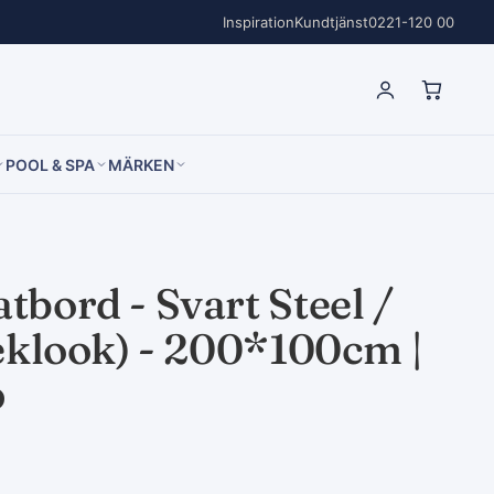
Inspiration
Kundtjänst
0221-120 00
POOL & SPA
MÄRKEN
bord - Svart Steel /
eklook) - 200*100cm |
p