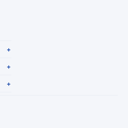
+
+
+