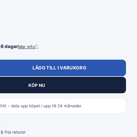
–8 dagar
Mer info
⌃
LÄGG TILL I VARUKORG
KÖP NU
ritt – dela upp köpet i upp till 24 månader.
e
 fria returer