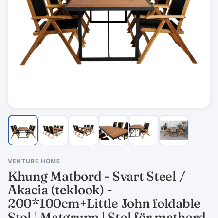
VENTURE HOME
Khung Matbord - Svart Steel /
Akacia (teklook) -
200*100cm+Little John foldable
Stol | Matgrupp | Stol för matbord