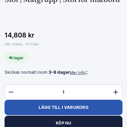
14,808
kr
Inkl. moms · Fri frakt
I lager
Skickas normalt inom
3–8 dagar
Mer info
⌃
LÄGG TILL I VARUKORG
KÖP NU