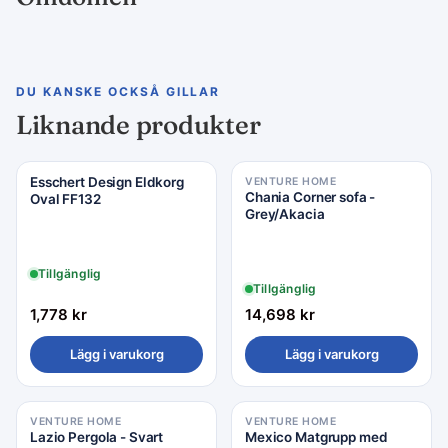
DU KANSKE OCKSÅ GILLAR
Liknande produkter
Esschert Design Eldkorg
VENTURE HOME
Chania Corner sofa -
Oval FF132
Grey/Akacia
Tillgänglig
Tillgänglig
1,778
kr
14,698
kr
Lägg i varukorg
Lägg i varukorg
VENTURE HOME
VENTURE HOME
Lazio Pergola - Svart
Mexico Matgrupp med