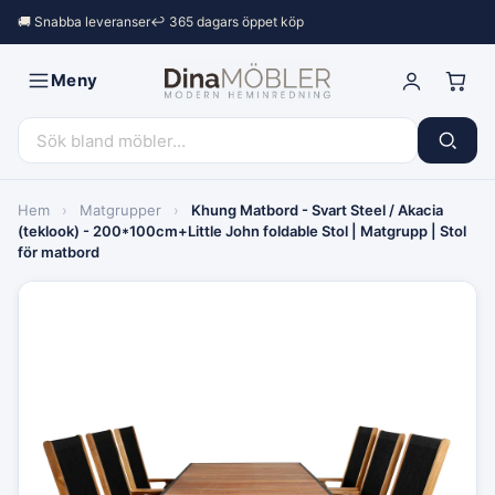
🚚 Snabba leveranser
↩︎ 365 dagars öppet köp
Meny
Hem
›
Matgrupper
›
Khung Matbord - Svart Steel / Akacia
(teklook) - 200*100cm+Little John foldable Stol | Matgrupp | Stol
för matbord