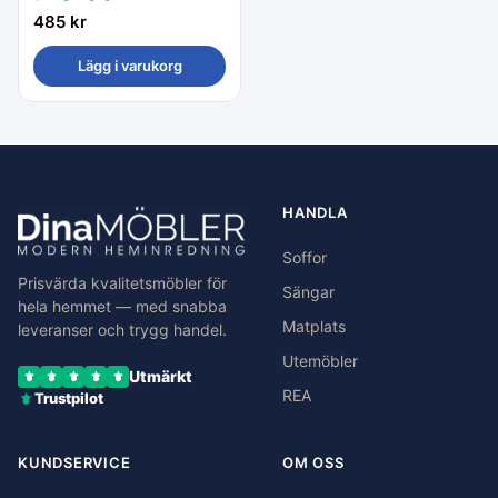
485
kr
Lägg i varukorg
HANDLA
Soffor
Prisvärda kvalitetsmöbler för
Sängar
hela hemmet — med snabba
Matplats
leveranser och trygg handel.
Utemöbler
Utmärkt
REA
Trustpilot
KUNDSERVICE
OM OSS