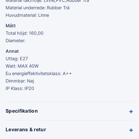
Material tak/hölje: Linne,PVC,Rubber Trä
Material underrede: Rubber Trä
Huvudmaterial: Linne
Mått
Total höjd: 160,00
Diameter:
Annat
Uttag: E27
Watt: MAX 40W
Eu energieffektivitetsklass: A++
Dimmbar: Nej
IP Klass: IP20
+
Specifikation
+
Leverans & retur