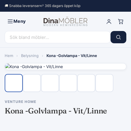
🚚 Snabba leveranser
↩︎ 365 dagars öppet köp
Meny
Hem
›
Belysning
›
Kona -Golvlampa - Vit/Linne
VENTURE HOME
Kona -Golvlampa - Vit/Linne