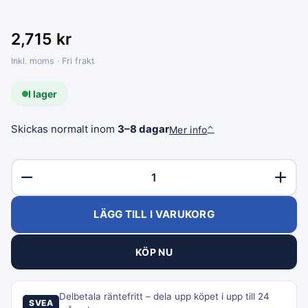
2,715
kr
Inkl. moms · Fri frakt
I lager
Skickas normalt inom
3–8 dagar
Mer info
⌃
LÄGG TILL I VARUKORG
KÖP NU
Delbetala räntefritt – dela upp köpet i upp till 24
SVEA