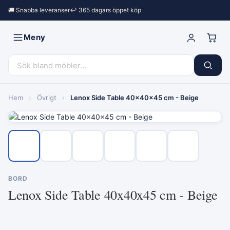
🚚 Snabba leveranser
↩︎ 365 dagars öppet köp
Meny
Hem
›
Övrigt
›
Lenox Side Table 40x40x45 cm - Beige
BORD
Lenox Side Table 40x40x45 cm - Beige