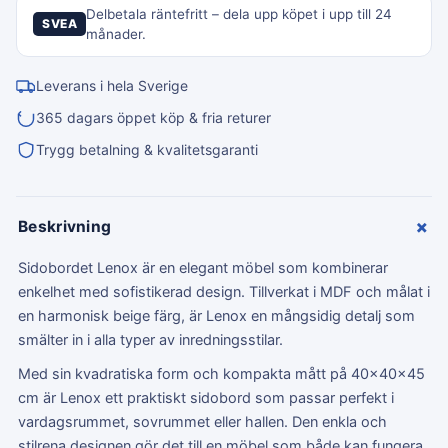
Delbetala räntefritt – dela upp köpet i upp till 24
SVEA
månader.
Leverans i hela Sverige
365 dagars öppet köp & fria returer
Trygg betalning & kvalitetsgaranti
+
Beskrivning
Sidobordet Lenox är en elegant möbel som kombinerar
enkelhet med sofistikerad design. Tillverkat i MDF och målat i
en harmonisk beige färg, är Lenox en mångsidig detalj som
smälter in i alla typer av inredningsstilar.
Med sin kvadratiska form och kompakta mått på 40x40x45
cm är Lenox ett praktiskt sidobord som passar perfekt i
vardagsrummet, sovrummet eller hallen. Den enkla och
stilrena designen gör det till en möbel som både kan fungera