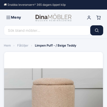
🚚 Snabba leveranser
↩︎ 365 dagars öppet köp
Meny
Hem
›
Fåtöljer
›
Limpen Puff - / Beige Teddy