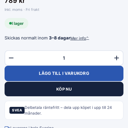
789
kr
Inkl. moms · Fri frakt
I lager
Skickas normalt inom
3–8 dagar
Mer info
⌃
LÄGG TILL I VARUKORG
KÖP NU
Delbetala räntefritt – dela upp köpet i upp till 24
SVEA
månader.
Leverans i hela Sverige