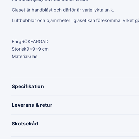
Glaset är handblåst och därför är varje lykta unik.
Luftbubblor och ojämnheter i glaset kan förekomma, vilket gör
Färg
RÖKFÄRGAD
Storlek
9x9x9 cm
Material
Glas
Specifikation
Leverans & retur
Skötselråd