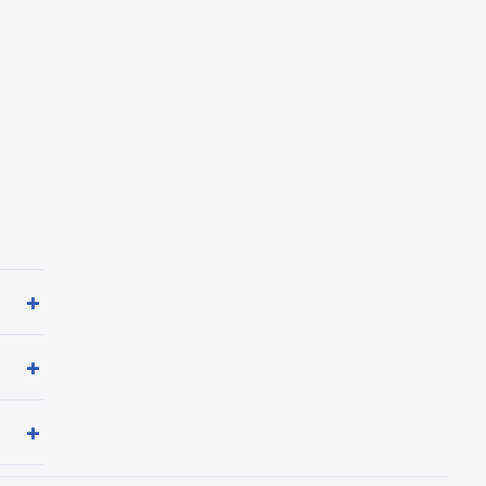
+
+
+