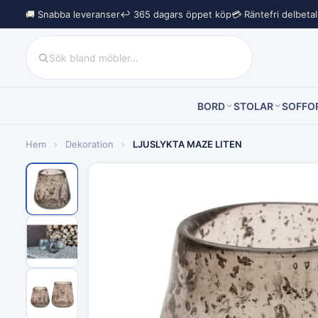
🚚 Snabba leveranser
↩︎ 365 dagars öppet köp
💳 Räntefri delbeta
BORD
STOLAR
SOFFO
Hem
›
Dekoration
›
LJUSLYKTA MAZE LITEN