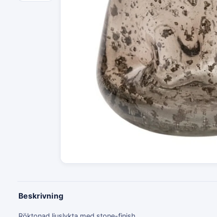
Beskrivning
Röktonad ljuslykta med stone-finish.