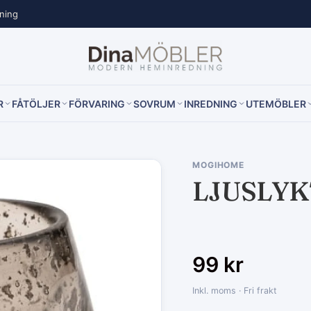
lning
R
FÅTÖLJER
FÖRVARING
SOVRUM
INREDNING
UTEMÖBLER
MOGIHOME
LJUSLYK
99
kr
Inkl. moms · Fri frakt