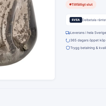
Tillfälligt slut
SVEA
Delbetala räntef
Leverans i hela Sverig
365 dagars öppet köp &
Trygg betalning & kvali