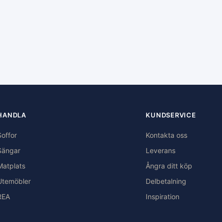
HANDLA
KUNDSERVICE
Soffor
Kontakta oss
Sängar
Leverans
Matplats
Ångra ditt köp
Utemöbler
Delbetalning
REA
Inspiration