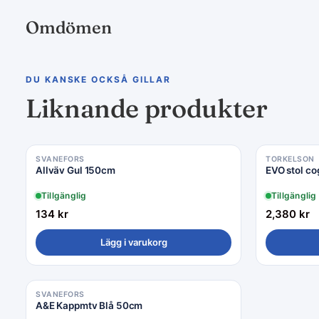
Omdömen
DU KANSKE OCKSÅ GILLAR
Liknande produkter
SVANEFORS
TORKELSON
Allväv Gul 150cm
EVO stol c
Tillgänglig
Tillgänglig
134
kr
2,380
kr
Lägg i varukorg
SVANEFORS
A&E Kappmtv Blå 50cm