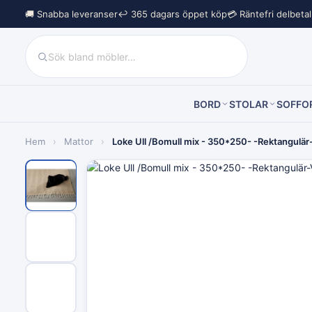
🚚 Snabba leveranser
↩︎ 365 dagars öppet köp
💳 Räntefri delbeta
BORD
STOLAR
SOFFO
Hem
›
Mattor
›
Loke Ull /Bomull mix - 350*250- -Rektangulär