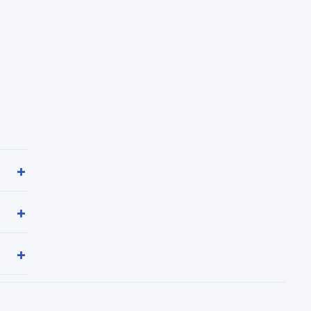
+
+
+