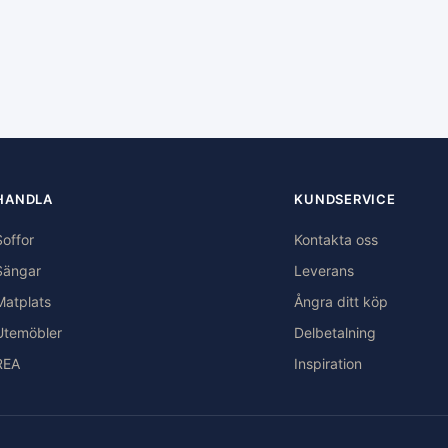
HANDLA
KUNDSERVICE
Soffor
Kontakta oss
Sängar
Leverans
Matplats
Ångra ditt köp
Utemöbler
Delbetalning
REA
Inspiration