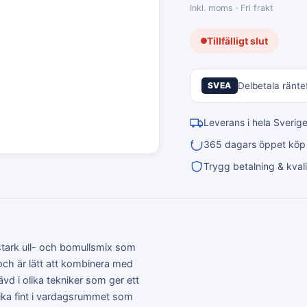
Inkl. moms · Fri frakt
Tillfälligt slut
SVEA
Delbetala räntef
Leverans i hela Sverig
365 dagars öppet köp &
Trygg betalning & kvali
itstark ull- och bomullsmix som
 och är lätt att kombinera med
ävd i olika tekniker som ger ett
lika fint i vardagsrummet som