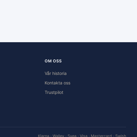
OM OSS
Vår historia
Kontakta oss
Trustpilot
Klarna · Walley · Svea · Visa · Mastercard · Swish