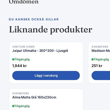
Omdömen
DU KANSKE OCKSÅ GILLAR
Liknande produkter
VENTURE HOME
SVANEFORS
Jaipur Ullmatta - 200*300 - Ljusgrå
Madison M
Tillgänglig
Tillgänglig
1,944
kr
251
kr
Lägg i varukorg
SVANEFORS
Alma Matta Grå 160x230cm
Tillgänglig