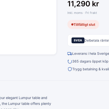
11,290
kr
Inkl. moms · Fri frakt
Tillfälligt slut
SVEA
Delbetala räntef
Leverans i hela Sverig
365 dagars öppet köp &
Trygg betalning & kvali
 our elegant Lumpur table and
, the Lumpur table offers plenty