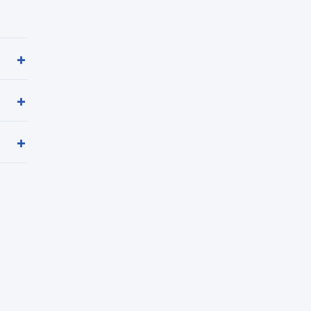
+
+
+