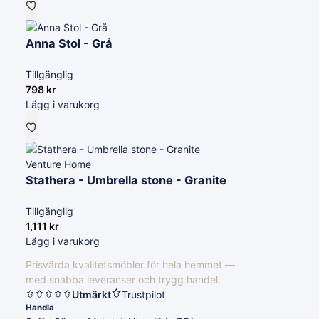
Anna Stol - Grå
Tillgänglig
798
kr
Lägg i varukorg
Venture Home
Stathera - Umbrella stone - Granite
Tillgänglig
1,111
kr
Lägg i varukorg
Prisvärda kvalitetsmöbler för hela hemmet —
med snabba leveranser och trygg handel.
Utmärkt
Trustpilot
Handla