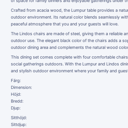
of space for family dinners and enjoyable gatherings under t
Crafted from acacia wood, the Lumpur table provides a natur
outdoor environment. Its natural color blends seamlessly wit
peaceful atmosphere that you and your guests will love.
The Lindos chairs are made of steel, giving them a reliable a
outdoor use. The elegant black color of the chairs adds a so
outdoor dining area and complements the natural wood color o
This dining set comes complete with four comfortable chairs,
social gatherings outdoors. With the Lumpur and Lindos dinin
and stylish outdoor environment where your family and guest
Färg:
Dimension:
Höjd:
Bredd:
Djup:
Sitthöjd:
Sittdjup: