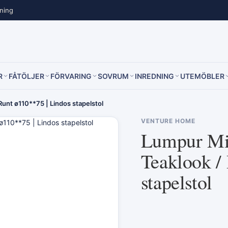
lning
R
FÅTÖLJER
FÖRVARING
SOVRUM
INREDNING
UTEMÖBLER
unt ø110**75 | Lindos stapelstol
VENTURE HOME
Lumpur Mid
Teaklook /
stapelstol