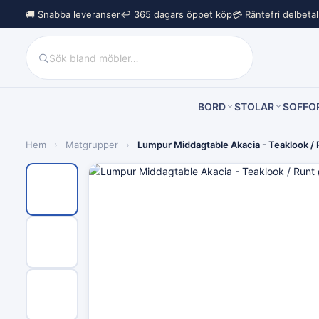
🚚 Snabba leveranser
↩︎ 365 dagars öppet köp
💳 Räntefri delbeta
BORD
STOLAR
SOFFO
Hem
›
Matgrupper
›
Lumpur Middagtable Akacia - Teaklook / R