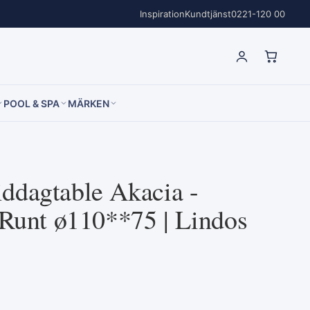
Inspiration
Kundtjänst
0221-120 00
POOL & SPA
MÄRKEN
dagtable Akacia -
 Runt ø110**75 | Lindos