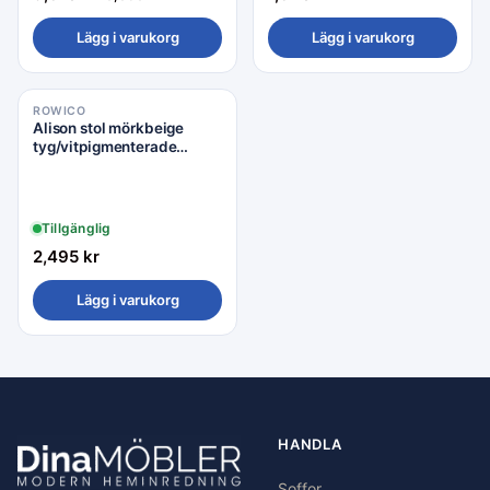
Lägg i varukorg
Lägg i varukorg
ROWICO
Alison stol mörkbeige
tyg/vitpigmenterade
ekben snurr
Tillgänglig
2,495
kr
Lägg i varukorg
HANDLA
Soffor