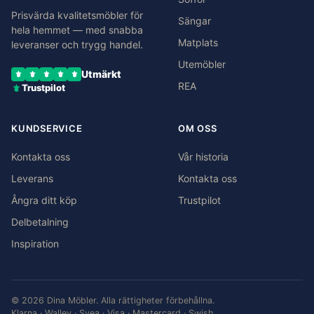
Prisvärda kvalitetsmöbler för
Sängar
hela hemmet — med snabba
Matplats
leveranser och trygg handel.
Utemöbler
Utmärkt
REA
Trustpilot
KUNDSERVICE
OM OSS
Kontakta oss
Vår historia
Leverans
Kontakta oss
Ångra ditt köp
Trustpilot
Delbetalning
Inspiration
© 2026 Dina Möbler. Alla rättigheter förbehållna.
Klarna · Walley · Svea · Visa · Mastercard · Swish