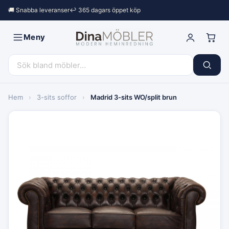
🚚 Snabba leveranser
↩︎ 365 dagars öppet köp
Meny
Hem
›
3-sits soffor
›
Madrid 3-sits WO/split brun