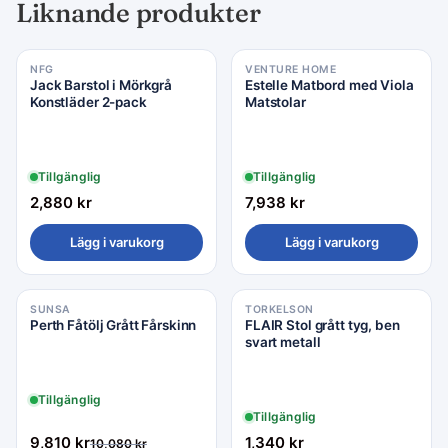
Liknande produkter
NFG
VENTURE HOME
Jack Barstol i Mörkgrå
Estelle Matbord med Viola
Konstläder 2-pack
Matstolar
Tillgänglig
Tillgänglig
2,880
kr
7,938
kr
Lägg i varukorg
Lägg i varukorg
SUNSA
TORKELSON
Rea −3%
Perth Fåtölj Grått Fårskinn
FLAIR Stol grått tyg, ben
svart metall
Tillgänglig
Tillgänglig
9,810
kr
1,340
kr
10,080
kr