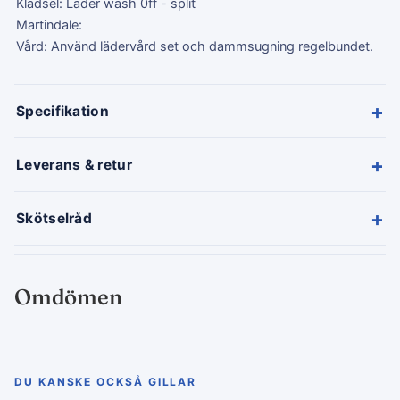
Klädsel: Läder wash 0ff - split
Martindale:
Vård: Använd lädervård set och dammsugning regelbundet.
+
Specifikation
+
Leverans & retur
+
Skötselråd
Omdömen
DU KANSKE OCKSÅ GILLAR