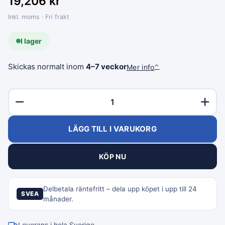
19,206
kr
Inkl. moms · Fri frakt
I lager
Skickas normalt inom
4–7 veckor
Mer info
⌃
LÄGG TILL I VARUKORG
KÖP NU
Delbetala räntefritt – dela upp köpet i upp till 24
SVEA
månader.
Leverans i hela Sverige