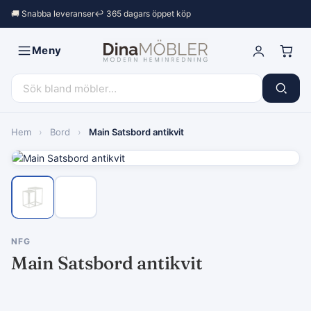
🚚 Snabba leveranser
↩︎ 365 dagars öppet köp
Meny
Hem
›
Bord
›
Main Satsbord antikvit
NFG
Main Satsbord antikvit