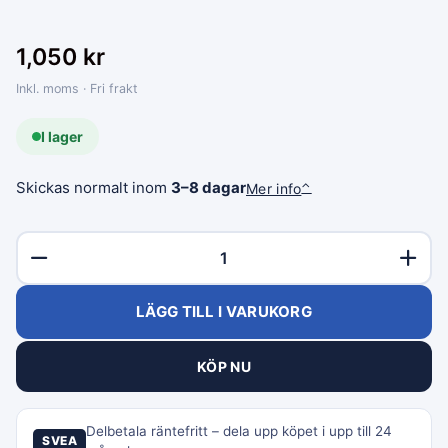
1,050
kr
Inkl. moms · Fri frakt
I lager
Skickas normalt inom
3–8 dagar
Mer info
⌃
LÄGG TILL I VARUKORG
KÖP NU
Delbetala räntefritt – dela upp köpet i upp till 24
SVEA