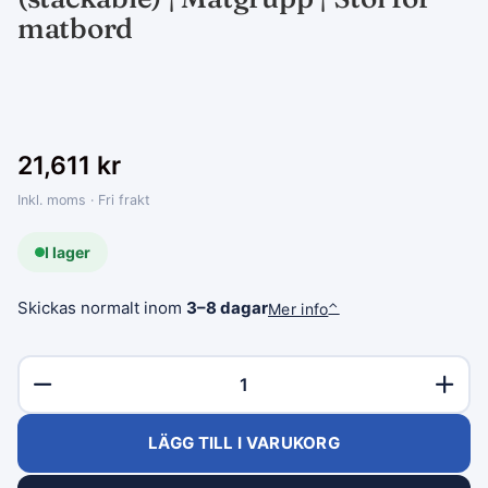
matbord
21,611
kr
Inkl. moms · Fri frakt
I lager
Skickas normalt inom
3–8 dagar
Mer info
⌃
LÄGG TILL I VARUKORG