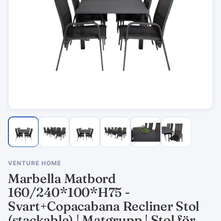
VENTURE HOME
Marbella Matbord
160/240*100*H75 -
Svart+Copacabana Recliner Stol
(stackable) | Matgrupp | Stol för