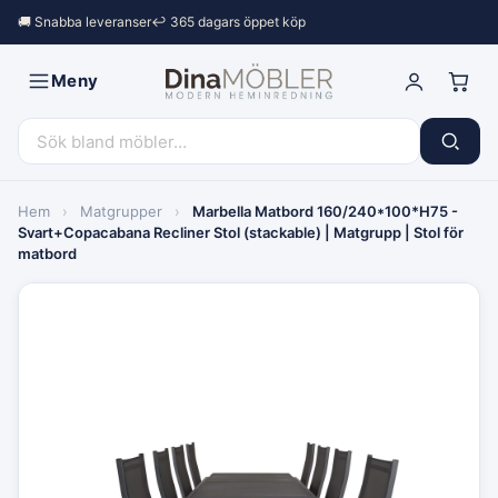
🚚 Snabba leveranser
↩︎ 365 dagars öppet köp
Meny
Hem
›
Matgrupper
›
Marbella Matbord 160/240*100*H75 -
Svart+Copacabana Recliner Stol (stackable) | Matgrupp | Stol för
matbord