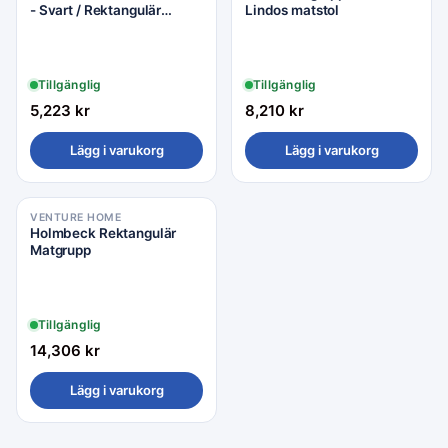
- Svart / Rektangulär
Lindos matstol
55*70*74 | Bois Matstol
Steel
Tillgänglig
Tillgänglig
5,223
kr
8,210
kr
Lägg i varukorg
Lägg i varukorg
VENTURE HOME
Holmbeck Rektangulär
Matgrupp
Tillgänglig
14,306
kr
Lägg i varukorg